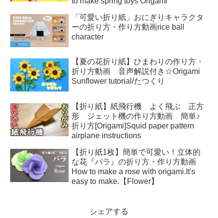
to make spring toys Origami
「可愛い折り紙」おにぎりキャラクタ
ーの折り方・作り方動画rice ball
character
【夏の花折り紙】ひまわりの作り方・
折り方動画 音声解説付き☆Origami
Sunflower tutorial/たつくり
【折り紙】紙飛行機 よく飛ぶ 正方
形 ジェット機の作り方動画 簡単♪
折り方[Origami]Squid paper pattern
airplane instructions
【折り紙1枚】簡単で可愛い！立体的
な花『バラ』の折り方・作り方動画
How to make a rose with origami.It's
easy to make.【Flower】
シェアする