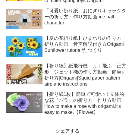
to make spring toys Origami
「可愛い折り紙」おにぎりキャラクタ
ーの折り方・作り方動画rice ball
character
【夏の花折り紙】ひまわりの作り方・
折り方動画 音声解説付き☆Origami
Sunflower tutorial/たつくり
【折り紙】紙飛行機 よく飛ぶ 正方
形 ジェット機の作り方動画 簡単♪
折り方[Origami]Squid paper pattern
airplane instructions
【折り紙1枚】簡単で可愛い！立体的
な花『バラ』の折り方・作り方動画
How to make a rose with origami.It's
easy to make.【Flower】
シェアする