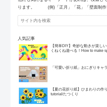
ります。 (例)「正月」「花」「壁面制作
人気記事
【簡単DIY】奇妙な動きが楽し
くねくね遊べる！How to make sprin
「可愛い折り紙」おにぎりキャラクター
【夏の花折り紙】ひまわりの作り方・折
tutorial/たつくり