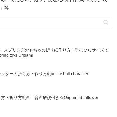
」等
い！スプリングおもちゃの折り紙作り方｜手のひらサイズで
g toys Origami
の折り方・作り方動画rice ball character
り方動画 音声解説付き☆Origami Sunflower