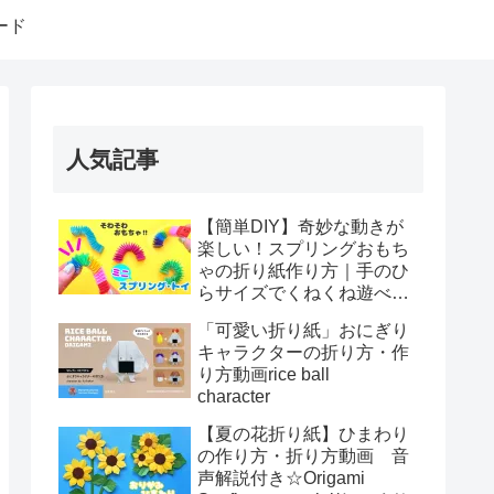
ード
人気記事
【簡単DIY】奇妙な動きが
楽しい！スプリングおもち
ゃの折り紙作り方｜手のひ
らサイズでくねくね遊べ
る！How to make spring
「可愛い折り紙」おにぎり
toys Origami
キャラクターの折り方・作
り方動画rice ball
character
【夏の花折り紙】ひまわり
の作り方・折り方動画 音
声解説付き☆Origami