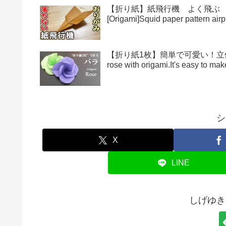
【折り紙】紙飛行機 よく飛ぶ
[Origami]Squid paper pattern airp
【折り紙1枚】簡単で可愛い！立体的
rose with origami.It's easy to 
シ
X
LINE
しげゆき