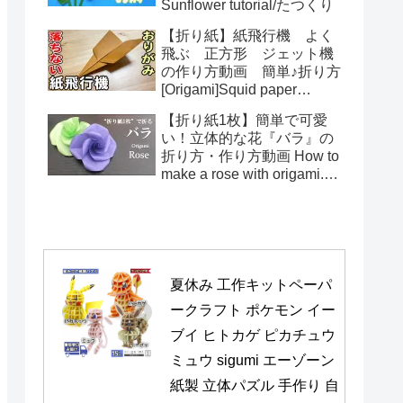
Sunflower tutorial/たつくり
【折り紙】紙飛行機 よく
飛ぶ 正方形 ジェット機
の作り方動画 簡単♪折り方
[Origami]Squid paper
pattern airplane instructions
【折り紙1枚】簡単で可愛
い！立体的な花『バラ』の
折り方・作り方動画 How to
make a rose with origami.It's
easy to make.【Flower】
夏休み 工作キットペーパ
ークラフト ポケモン イー
ブイ ヒトカゲ ピカチュウ 
ミュウ sigumi エーゾーン 
紙製 立体パズル 手作り 自