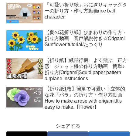
「可愛い折り紙」おにぎりキャラクタ
ーの折り方・作り方動画rice ball
character
【夏の花折り紙】ひまわりの作り方・
折り方動画 音声解説付き☆Origami
Sunflower tutorial/たつくり
【折り紙】紙飛行機 よく飛ぶ 正方
形 ジェット機の作り方動画 簡単♪
折り方[Origami]Squid paper pattern
airplane instructions
【折り紙1枚】簡単で可愛い！立体的
な花『バラ』の折り方・作り方動画
How to make a rose with origami.It's
easy to make.【Flower】
シェアする