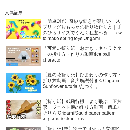
人気記事
【簡単DIY】奇妙な動きが楽しい！ス
プリングおもちゃの折り紙作り方｜手
のひらサイズでくねくね遊べる！How
to make spring toys Origami
「可愛い折り紙」おにぎりキャラクタ
ーの折り方・作り方動画rice ball
character
【夏の花折り紙】ひまわりの作り方・
折り方動画 音声解説付き☆Origami
Sunflower tutorial/たつくり
【折り紙】紙飛行機 よく飛ぶ 正方
形 ジェット機の作り方動画 簡単♪
折り方[Origami]Squid paper pattern
airplane instructions
【折り紙1枚】簡単で可愛い！立体的