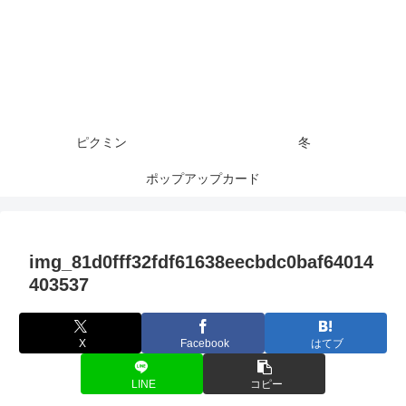
ピクミン
冬
ポップアップカード
img_81d0fff32fdf61638eecbdc0baf64014
403537
X
Facebook
はてブ
LINE
コピー