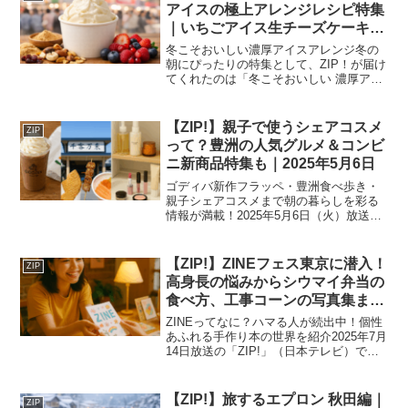
日放送の「ZIP！...
アイスの極上アレンジレシピ特集
｜いちごアイス生チーズケーキか
らバニラ餅や焼きリンゴ、カカオ
冬こそおいしい濃厚アイスアレンジ冬の
ニブのトッピング術まで【2026
朝にぴったりの特集として、ZIP！が届け
てくれたのは「冬こそおいしい 濃厚アイ
年1月26日】
ス」。会場となったのは全国の人気アイ
スが集まる『アイスクリーム万博（あい
ぱく）』。ここで出会った“アイスを愛す
【ZIP!】親子で使うシェアコスメ
ZIP
る人たち”のアレ...
って？豊洲の人気グルメ＆コンビ
ニ新商品特集も｜2025年5月6日
ゴディバ新作フラッペ・豊洲食べ歩き・
親子シェアコスメまで朝の暮らしを彩る
情報が満載！2025年5月6日（火）放送の
『ZIP!』は、グルメ・ライフスタイル・
親子の絆まで幅広いテーマを取り上げ、
視聴者の朝を豊かにしてくれる内容でし
【ZIP!】ZINEフェス東京に潜入！
ZIP
た。「キテルネ...
高身長の悩みからシウマイ弁当の
食べ方、工事コーンの写真集ま
で…個性あふれる手作り本の世界
ZINEってなに？ハマる人が続出中！個性
とは｜2025年7月14日放送
あふれる手作り本の世界を紹介2025年7月
14日放送の「ZIP!」（日本テレビ）で
は、今じわじわと注目を集めている
「ZINE（ジン）」の魅力を特集。出版社
を通さず、個人や少人数で作られるこの
【ZIP!】旅するエプロン 秋田編｜
ZIP