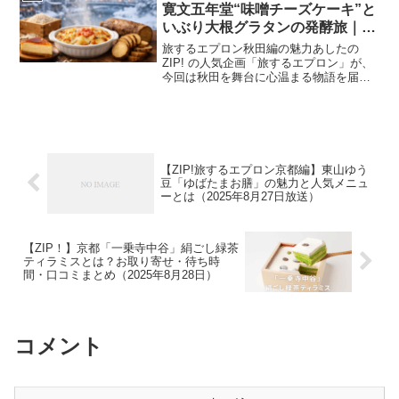
手作り冊子...
寛文五年堂“味噌チーズケーキ”と
いぶり大根グラタンの発酵旅｜
2026年2月3日
旅するエプロン秋田編の魅力あしたの
ZIP! の人気企画「旅するエプロン」が、
今回は秋田を舞台に心温まる物語を届け
ます。老舗の味から発酵スイーツまで、
秋田ならではの風景と人の優しさがぎゅ
っと詰まった内容です。寛文五年堂で生
まれた味噌チーズケー...
【ZIP!旅するエプロン京都編】東山ゆう
豆「ゆばたまお膳」の魅力と人気メニュ
ーとは（2025年8月27日放送）
【ZIP！】京都「一乗寺中谷」絹ごし緑茶
ティラミスとは？お取り寄せ・待ち時
間・口コミまとめ（2025年8月28日）
コメント