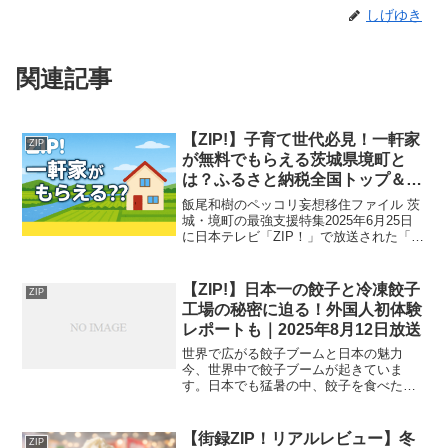
しげゆき
関連記事
【ZIP!】子育て世代必見！一軒家
ZIP
が無料でもらえる茨城県境町と
は？ふるさと納税全国トップ＆話
題の移住サポートを飯尾和樹が体
飯尾和樹のペッコリ妄想移住ファイル 茨
験｜2025年6月25日
城・境町の最強支援特集2025年6月25日
に日本テレビ「ZIP！」で放送された「飯
尾和樹のペッコリ妄想移住ファイル」で
は、茨城県境町（さかいまち）が紹介さ
れました。今回の放送では、移住先とし
【ZIP!】日本一の餃子と冷凍餃子
ZIP
て人気急上昇...
工場の秘密に迫る！外国人初体験
レポートも｜2025年8月12日放送
世界で広がる餃子ブームと日本の魅力
今、世界中で餃子ブームが起きていま
す。日本でも猛暑の中、餃子を食べたい
と感じる人が増え、餃子店は年々増加。
今年は全国で2855店に達すると見込まれ
ています。この記事では、2025年8月12
【街録ZIP！リアルレビュー】冬
ZIP