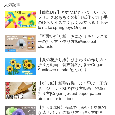
人気記事
【簡単DIY】奇妙な動きが楽しい！ス
プリングおもちゃの折り紙作り方｜手
のひらサイズでくねくね遊べる！How
to make spring toys Origami
「可愛い折り紙」おにぎりキャラクタ
ーの折り方・作り方動画rice ball
character
【夏の花折り紙】ひまわりの作り方・
折り方動画 音声解説付き☆Origami
Sunflower tutorial/たつくり
【折り紙】紙飛行機 よく飛ぶ 正方
形 ジェット機の作り方動画 簡単♪
折り方[Origami]Squid paper pattern
airplane instructions
【折り紙1枚】簡単で可愛い！立体的
な花『バラ』の折り方・作り方動画