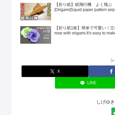
【折り紙】紙飛行機 よく飛ぶ
[Origami]Squid paper pattern airp
【折り紙1枚】簡単で可愛い！立体的
rose with origami.It's easy to 
シ
X
LINE
しげゆき