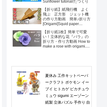
Sunflower tutorial/たつくり
【折り紙】紙飛行機 よく
飛ぶ 正方形 ジェット機
の作り方動画 簡単♪折り方
[Origami]Squid paper
pattern airplane instructions
【折り紙1枚】簡単で可愛
い！立体的な花『バラ』の
折り方・作り方動画 How to
make a rose with origami.It's
easy to make.【Flower】
夏休み 工作キットペーパ
ークラフト ポケモン イー
ブイ ヒトカゲ ピカチュウ 
ミュウ sigumi エーゾーン 
紙製 立体パズル 手作り 自