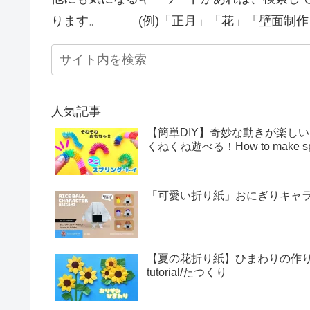
ります。 (例)「正月」「花」「壁面制作
人気記事
【簡単DIY】奇妙な動きが楽し
くねくね遊べる！How to make sprin
「可愛い折り紙」おにぎりキャラクター
【夏の花折り紙】ひまわりの作り方・折
tutorial/たつくり