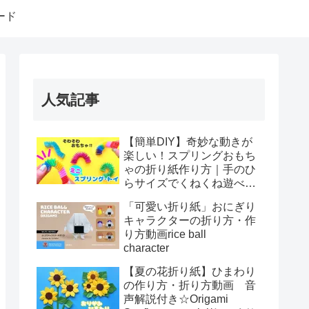
ード
人気記事
【簡単DIY】奇妙な動きが
楽しい！スプリングおもち
ゃの折り紙作り方｜手のひ
らサイズでくねくね遊べ
る！How to make spring
「可愛い折り紙」おにぎり
toys Origami
キャラクターの折り方・作
り方動画rice ball
character
【夏の花折り紙】ひまわり
の作り方・折り方動画 音
声解説付き☆Origami