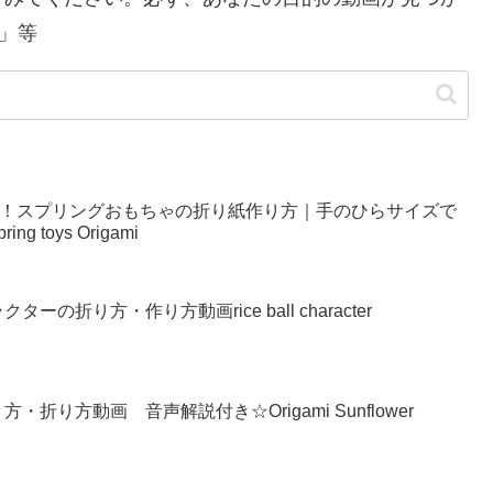
」等
い！スプリングおもちゃの折り紙作り方｜手のひらサイズで
g toys Origami
の折り方・作り方動画rice ball character
り方動画 音声解説付き☆Origami Sunflower