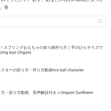
」等
い！スプリングおもちゃの折り紙作り方｜手のひらサイズで
g toys Origami
の折り方・作り方動画rice ball character
り方動画 音声解説付き☆Origami Sunflower