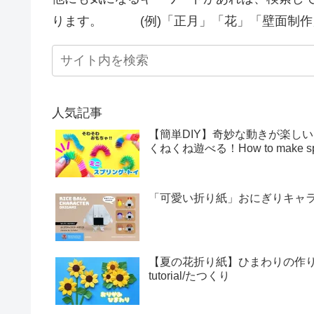
ります。 (例)「正月」「花」「壁面制作
人気記事
【簡単DIY】奇妙な動きが楽し
くねくね遊べる！How to make sprin
「可愛い折り紙」おにぎりキャラクター
【夏の花折り紙】ひまわりの作り方・折
tutorial/たつくり