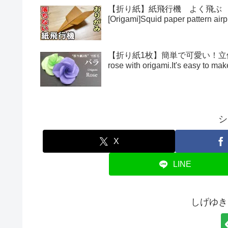
【折り紙】紙飛行機 よく飛ぶ
[Origami]Squid paper pattern airp
【折り紙1枚】簡単で可愛い！立体的
rose with origami.It's easy to 
シ
X
LINE
しげゆき