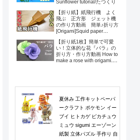
Sunflower tutorial/たつくり
【折り紙】紙飛行機 よく
飛ぶ 正方形 ジェット機
の作り方動画 簡単♪折り方
[Origami]Squid paper
pattern airplane instructions
【折り紙1枚】簡単で可愛
い！立体的な花『バラ』の
折り方・作り方動画 How to
make a rose with origami.It's
easy to make.【Flower】
夏休み 工作キットペーパ
ークラフト ポケモン イー
ブイ ヒトカゲ ピカチュウ 
ミュウ sigumi エーゾーン 
紙製 立体パズル 手作り 自