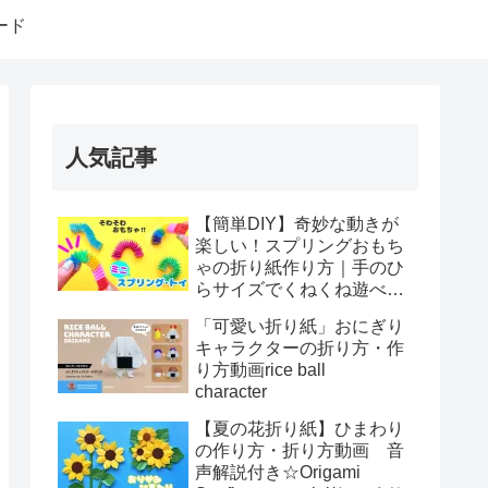
ード
人気記事
【簡単DIY】奇妙な動きが
楽しい！スプリングおもち
ゃの折り紙作り方｜手のひ
らサイズでくねくね遊べ
る！How to make spring
「可愛い折り紙」おにぎり
toys Origami
キャラクターの折り方・作
り方動画rice ball
character
【夏の花折り紙】ひまわり
の作り方・折り方動画 音
声解説付き☆Origami