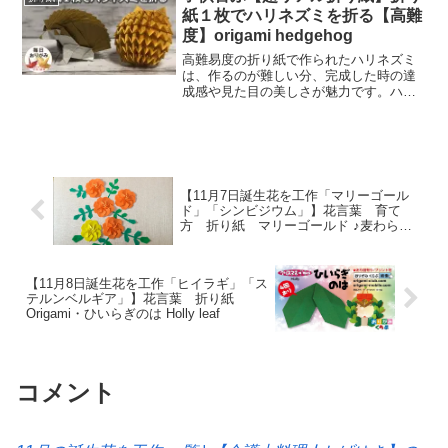
めは古くから、飾り花や薬草...
紙１枚でハリネズミを折る【高難
度】origami hedgehog
高難易度の折り紙で作られたハリネズミ
は、作るのが難しい分、完成した時の達
成感や見た目の美しさが魅力です。ハリ
ネズミを作るためには、技術や熟練した
手先が必要ですが、完成した時の見栄え
は、他の折り紙作品よりも格別です。こ
のハリネズミは、ディスプ...
【11月7日誕生花を工作「マリーゴール
ド」「シンビジウム」】花言葉 育て
方 折り紙 マリーゴールド ♪麦わら
の〜帽子のきーみが…【marigold】
【11月8日誕生花を工作「ヒイラギ」「ス
テルンベルギア」】花言葉 折り紙
Origami・ひいらぎのは Holly leaf
コメント