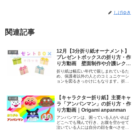
しげゆき
関連記事
12月【3分折り紙オーナメント】
折り紙
プレゼントボックスの折り方・作
り方動画 壁面制作や介護レクに
⭐簡単な平面タイプの作り方動画
折り紙は幅広い年代で親しまれているた
⭐1枚でできる⭐リボン付き⭐クリ
め、保護者以外の人とのコミュニケーシ
ョンを図るきっかけにもなります。折り
スマス飾りにも使える⭐音声解説
紙を通していろいろな人と触れ合うきっ
付き｜Origami Present Box
かけを作ることで、自然とコミュニケー
Christmas
ション力を育むことができるでしょう。
【キャラクター折り紙】主要キャ
折り紙
また、近年、折り紙は海外...
ラ「アンパンマン」の折り方・作
り方動画｜Origami anpanman
アンパンマンは、困っている人がいれば
どこへでも飛んで行き、お腹を空かせて
泣いている人には自分の顔を食べさせて
くれる正義のヒーロー。そんなアンパン
マンをやっつけるために誕生したのが、