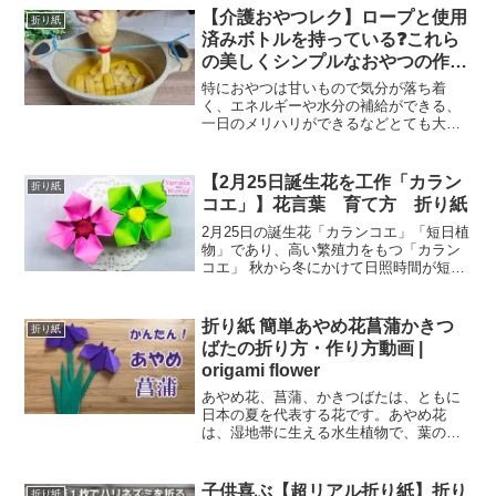
「バイキン星」からやって来たばいきん
【介護おやつレク】ロープと使用
折り紙
まんであった。それいけ!...
済みボトルを持っている❓これら
の美しくシンプルなおやつの作り
方動画 Punya Tali dan Botol
特におやつは甘いもので気分が落ち着
Bekas? Kamu Bisa Buat
く、エネルギーや水分の補給ができる、
一日のメリハリができるなどとても大き
Makanan Cantik dan Simpel Ini
な役割があります。さらにおやつ自体を
Dengan Sangat Mudah
レクリエーションとして利用者に作って
もらうおやつレクは協力して作業してい
【2月25日誕生花を工作「カラン
折り紙
く達成感や役割の自覚、音や...
コエ」】花言葉 育て方 折り紙
2月25日の誕生花「カランコエ」「短日植
物」であり、高い繁殖力をもつ「カラン
コエ」 秋から冬にかけて日照時間が短く
になったことを感じ取ると、カランコエ
は花を咲かせます。 また、原産地の乾燥
に対応するためカランコエは、肉厚な葉
折り紙 簡単あやめ花菖蒲かきつ
折り紙
っぱに水を貯めこ...
ばたの折り方・作り方動画 |
origami flower
あやめ花、菖蒲、かきつばたは、ともに
日本の夏を代表する花です。あやめ花
は、湿地帯に生える水生植物で、葉の形
状が特徴的な紫色の花です。江戸時代に
は、あやめを育てる技術が発達し、多様
な品種が作り出されました。また、あや
子供喜ぶ【超リアル折り紙】折り
折り紙