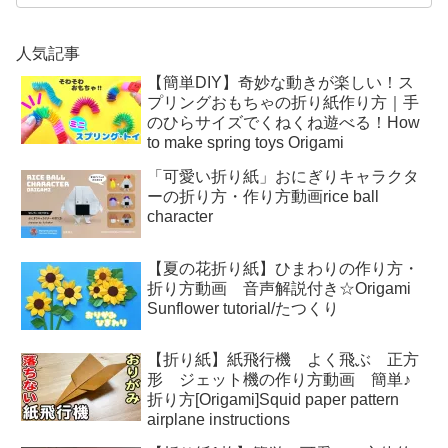
人気記事
【簡単DIY】奇妙な動きが楽しい！ス
プリングおもちゃの折り紙作り方｜手
のひらサイズでくねくね遊べる！How
to make spring toys Origami
「可愛い折り紙」おにぎりキャラクタ
ーの折り方・作り方動画rice ball
character
【夏の花折り紙】ひまわりの作り方・
折り方動画 音声解説付き☆Origami
Sunflower tutorial/たつくり
【折り紙】紙飛行機 よく飛ぶ 正方
形 ジェット機の作り方動画 簡単♪
折り方[Origami]Squid paper pattern
airplane instructions