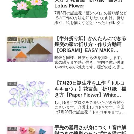
Lotus Flower
7月3日の誕生花「蓮(ハス)」の折り紙など
での工作の方法を知りたい方向け。折り
紙や、絵を描くなどといった工作レクリ
エーションを、各高齢者施設など行って
いると思いますが、毎回、同じような物
ばかりで、バリエーションに困っていま
【半分折り紙】かんたんにできる
折り紙
せんか？そんな中で...
煙突の家の折り方・作り方動画
【ORIGAMI】EASY MAKE
CHIMNEY HOUSE
暖炉と同様、煙突から煙を排出します。
家の隅々まで熱が届き、室内全体が暖ま
りやすいのが魅力です。暖炉のある家は
暮らしやすい？かかる費用やメンテナン
スの ...折り紙をもっと楽しく。マサトの
折り紙スクールへようこそ!!※ツイッター
【7月20日誕生花を工作「トルコ
折り紙
始めました次の...
キキョウ」】花言葉 折り紙 描
き方【Paper Flower】White
Eustoma （Lisianthus）
しげゆき当ブログをご覧いただき有難う
ございます。介護士しげゆきです。今回
は7月20日の誕生花「トルコキキョウ」の
折り紙などの工作動画をまとめてみまし
た。高齢者・介護施設などのレクや、壁
面制作などにご参考ください。7月20日の
手先の器用さが身につく！音声解
折り紙
誕生花「トルコキ...
説つきの簡単ジャンプする猫の折