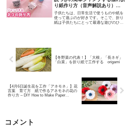
り紙作り方（音声解説あり）
Origami – How to make a
子供たちは、日常生活で使うものや紙を
jumping cat
使って遊ぶのが好きです。そこで、折り
紙は子供たちにとって最適な遊びのひと
つです。折り紙は手軽に取り組めるう
え、色とりどりの種類があるので、子供
たちの好みに合わせたものを選ぶことが
できます。この「ジャンプす...
【冬野菜の代表！】「大根」「長ネギ」
「白菜」を折り紙で工作する origami
【4月6日誕生花を工作「アネモネ」】花
言葉 育て方 紙で作るアネモネの花の
作り方 – DIY How to Make Paper
Anemone Flowers
コメント