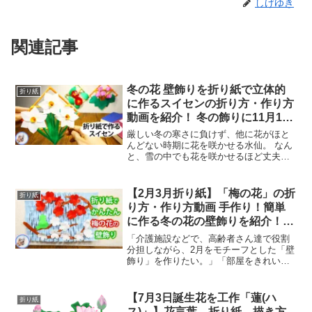
しげゆき
関連記事
冬の花 壁飾りを折り紙で立体的
折り紙
に作るスイセンの折り方・作り方
動画を紹介！ 冬の飾りに11月12
月くらいから咲き始める水仙を作
厳しい冬の寒さに負けず、他に花がほと
ってみてはいかがでしょう？【つ
んどない時期に花を咲かせる水仙。 なん
と、雪の中でも花を咲かせるほど丈夫な
くるモン】origami daffodils
ので、凛とした強さのイメージを持って
いる方も多いでしょう。 北陸地方では、
水仙を「雪中花」とも呼びます。 お正月
【2月3月折り紙】「梅の花」の折
折り紙
に飾ると縁起がよい...
り方・作り方動画 手作り！簡単
に作る冬の花の壁飾りを紹介！正
月だけでなく飾ってみるのはいか
「介護施設などで、高齢者さん達で役割
がでしょう？【つくるモン】
分担しながら、2月をモチーフとした「壁
飾り」を作りたい。」「部屋をきれいに
Plum blossom
彩る、手作りの壁飾りを作りたい。」そ
んなあなたにお薦めする、折り紙で作る
「梅の花」の壁飾りの作り方のご紹介で
【7月3日誕生花を工作「蓮(ハ
折り紙
す。この動画を参考に作...
ス)」】花言葉 折り紙 描き方