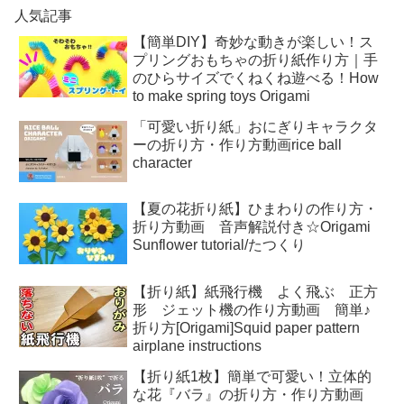
人気記事
【簡単DIY】奇妙な動きが楽しい！ス
プリングおもちゃの折り紙作り方｜手
のひらサイズでくねくね遊べる！How
to make spring toys Origami
「可愛い折り紙」おにぎりキャラクタ
ーの折り方・作り方動画rice ball
character
【夏の花折り紙】ひまわりの作り方・
折り方動画 音声解説付き☆Origami
Sunflower tutorial/たつくり
【折り紙】紙飛行機 よく飛ぶ 正方
形 ジェット機の作り方動画 簡単♪
折り方[Origami]Squid paper pattern
airplane instructions
【折り紙1枚】簡単で可愛い！立体的
な花『バラ』の折り方・作り方動画