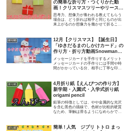
の簡単な折り方・つくりかた動
画！クリスマスツリーやリースの
飾りにも [Origami present
思考力、想像力が養われる教えてもらう
box]
場合は、どう折れば相手と同じものが出
来上がるのか想像力を働かせて折ること
で、同じ動作をしようと記憶するため、
記憶力も養われます。 「上手く折るには
どうすればいいのか」を考えるようにな
12月【クリスマス】【誕生日】
折り紙
り、折り紙の折り方や完...
「ゆきだるまのしかけカード」の
作り方・折り方動画Snowman
trick card
メッセージカードを手作りするメリット
メッセージカードの手作りには手間や時
間がかかっている分、相手に丁寧な印象
を与えることができるでしょう。さら
に、自分の思い描いているデザインを忠
実に再現する事も可能です。 デザインに
4月折り紙【えんぴつの作り方】
折り紙
対してのこだわりが特に強...
新学期・入園式・入学式折り紙
origami pencil
鉛筆の特徴としては、やや金属的な光沢
を含む黒色の描線で、色材が比較的硬質
なため、筆触は滑るようになめらかで、
筆圧の加減による濃淡の調節が容易で
す。 また、様々な種類の芯の硬さがあ
り、描線の濃度に大きく影響します。鉛
簡単 ! 人気 ジブリ トトロ まっ
折り紙
筆の作り方の紹介です♪比較...