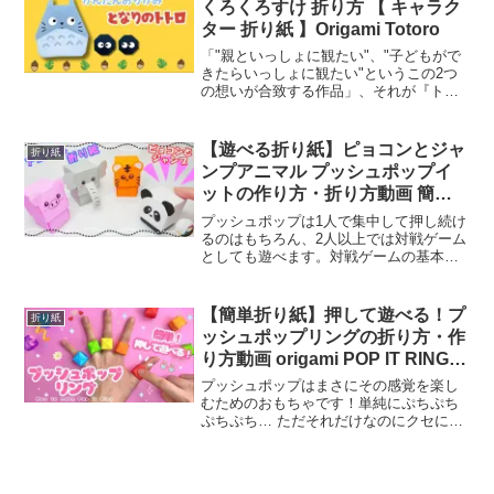
くろくろすけ 折り方 【 キャラク
ター 折り紙 】Origami Totoro
「"親といっしょに観たい"、"子どもがで
きたらいっしょに観たい"というこの2つ
の想いが合致する作品」、それが『トト
ロ』の人気の秘密の一因であろう。 『ト
トロ』は「何度観ても飽きないDVD」部
門でも1位を獲得しているが、この"何度
【遊べる折り紙】ピョコンとジャ
折り紙
観ても飽きな...
ンプアニマル プッシュポップイ
ットの作り方・折り方動画 簡
単！作って楽しい！／craft
プッシュポップは1人で集中して押し続け
OKUYA【Origami】
るのはもちろん、2人以上では対戦ゲーム
としても遊べます。対戦ゲームの基本
は、プレイヤーが列を選んで好きな数だ
けバブルを押していき、最後の1つを押す
人が負けというもの。さらにアレンジを
【簡単折り紙】押して遊べる！プ
折り紙
加えて、隣り合うバブ...
ッシュポップリングの折り方・作
り方動画 origami POP IT RING
ポップイット DIY Paper Craft 可
プッシュポップはまさにその感覚を楽し
愛い 指輪
むためのおもちゃです！単純にぷちぷち
ぷちぷち… ただそれだけなのにクセにな
るのはなぜなのでしょうか？実はこの感
覚というのはストレス解消や心を落ち着
かせたり緊張感を解す効果があると言わ
れています。韓国で大流...