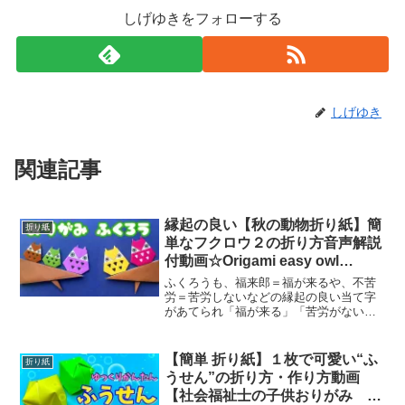
しげゆきをフォローする
しげゆき
関連記事
縁起の良い【秋の動物折り紙】簡
折り紙
単なフクロウ２の折り方音声解説
付動画☆Origami easy owl
tutorial
ふくろうも、福来郎＝福が来るや、不苦
労＝苦労しないなどの縁起の良い当て字
があてられ「福が来る」「苦労がない」
などを願った縁起物として、以前からふ
くろうのグッズを収集する方が多いもの
としても知られています。 また夜に目が
【簡単 折り紙】１枚で可愛い“ふ
折り紙
聞く、夜目がきく、から...
うせん”の折り方・作り方動画
【社会福祉士の子供おりがみ