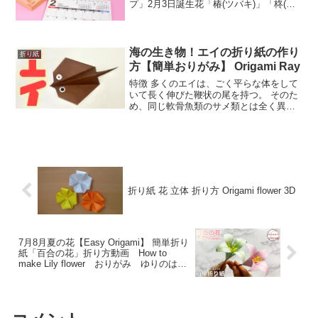
プ」2月3日誕生花「椿(ツバキ)」「柊(ヒ
イラギ)」2月4日誕生花「ボケ(木瓜)2月5
日誕生花「勿忘草(ワスレナグサ)」2月6日
誕生花「菜の花」「芍薬(シャクヤク)...
海の生き物！エイの折り紙の作り
折り紙
方【簡単おりがみ】 Origami Ray
特徴 多くのエイは、ごく平らな体をして
いて長く伸びた鞭状の尾を持つ。 そのた
め、同じ軟骨魚類のサメ類とは全く異な
った見かけをしている。 しかし、一部に
は厚みのある体幹部が細長いものもあ
り、そのようなものではサメに似たよう
にも見える。簡単なエ...
折り紙 花 立体 折り方 Origami flower 3D
7月8月夏の花【Easy Origami】 簡単折り
紙「百合の花」折り方動画 How to
make Lily flower おりがみ ゆりのは
な 手作り方 DIY