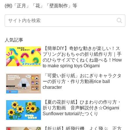
(例)「正月」「花」「壁面制作」等
人気記事
【簡単DIY】奇妙な動きが楽しい！ス
プリングおもちゃの折り紙作り方｜手
のひらサイズでくねくね遊べる！How
to make spring toys Origami
「可愛い折り紙」おにぎりキャラクタ
ーの折り方・作り方動画rice ball
character
【夏の花折り紙】ひまわりの作り方・
折り方動画 音声解説付き☆Origami
Sunflower tutorial/たつくり
【折り紙】紙飛行機 よく飛ぶ 正方