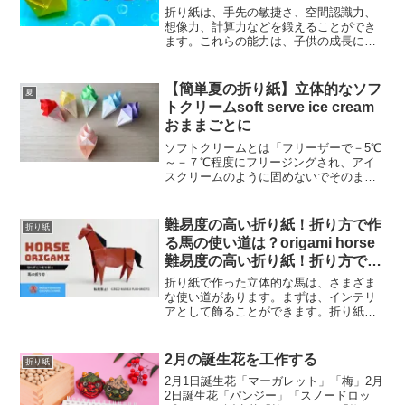
Easy to make origami 】
折り紙は、手先の敏捷さ、空間認識力、
想像力、計算力などを鍛えることができ
ます。これらの能力は、子供の成長に必
要なものであり、将来の成功に役立つこ
とが期待されています。特に、手先の敏
捷さは、絵を描いたり、文字を書いたり
【簡単夏の折り紙】立体的なソフ
夏
することに役立つので、学...
トクリームsoft serve ice cream
おままごとに
ソフトクリームとは「フリーザーで－5℃
～－７℃程度にフリージングされ、アイ
スクリームのように固めないでそのまま
食べるものです。」 ソフトクリームは氷
結晶が少なく、かつ氷の結晶が小さいた
め「なめらかで口あたりの良さ」「出来
難易度の高い折り紙！折り方で作
折り紙
立てのフレッシュ感」...
る馬の使い道は？origami horse
難易度の高い折り紙！折り方で作
る馬の使い道は？
折り紙で作った立体的な馬は、さまざま
な使い道があります。まずは、インテリ
アとして飾ることができます。折り紙の
馬は、和風の部屋にも洋風の部屋にも合
います。また、大小さまざまな馬を複数
作って、群れをイメージした飾り付けを
2月の誕生花を工作する
折り紙
することもできます。さら...
2月1日誕生花「マーガレット」「梅」2月
2日誕生花「パンジー」「スノードロッ