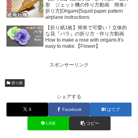
形 ジェット機の作り方動画 簡単♪
折り方[Origami]Squid paper pattern
airplane instructions
【折り紙1枚】簡単で可愛い！立体的
な花『バラ』の折り方・作り方動画
How to make a rose with origami.It's
easy to make.【Flower】
スポンサーリンク
折り紙
シェアする
X
Facebook
はてブ
LINE
コピー