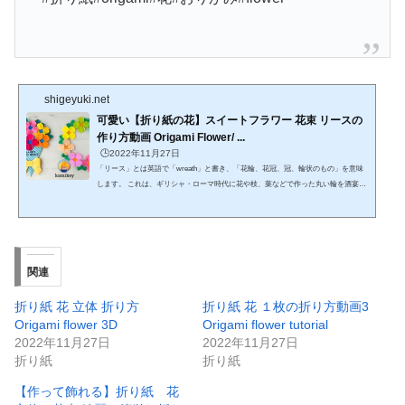
shigeyuki.net
可愛い【折り紙の花】スイートフラワー 花束 リースの
作り方動画 Origami Flower/ ...
🕒️2022年11月27日
「リース」とは英語で「wreath」と書き、「花輪、花冠、冠、輪状のもの」を意味
します。 これは、ギリシャ・ローマ時代に花や枝、葉などで作った丸い輪を酒宴の
時に用いたり、賞として授けたりしたことに由来するのだそう。 特にローレル 月桂
樹の冠は勝者や芸術家が頭上にいただいたものとして有名です。https://www.youtub
e.com/watch?v=xHb0hsRiKlk四弁のかわいいお花を考えてみました。花束やリース
の作り方もご紹介しています。リースには８枚パーツを用意してください。デザイ
ン考案：カミキィ Design: kamikey00:00 ご紹介00:5...
関連
折り紙 花 立体 折り方
折り紙 花 １枚の折り方動画3
Origami flower 3D
Origami flower tutorial
2022年11月27日
2022年11月27日
折り紙
折り紙
【作って飾れる】折り紙 花