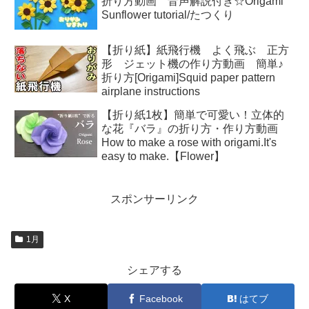
折り方動画 音声解説付き☆Origami
Sunflower tutorial/たつくり
【折り紙】紙飛行機 よく飛ぶ 正方
形 ジェット機の作り方動画 簡単♪
折り方[Origami]Squid paper pattern
airplane instructions
【折り紙1枚】簡単で可愛い！立体的
な花『バラ』の折り方・作り方動画
How to make a rose with origami.It's
easy to make.【Flower】
スポンサーリンク
1月
シェアする
X
Facebook
はてブ