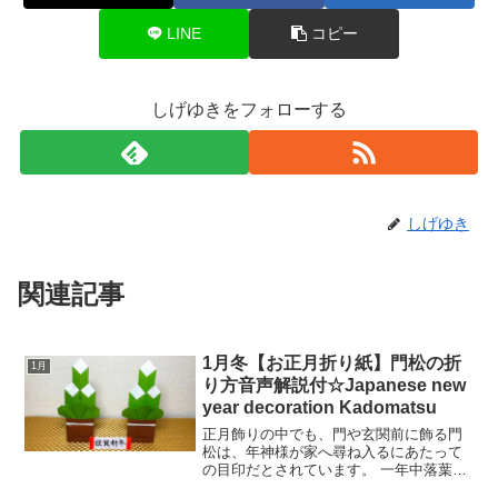
LINE
コピー
しげゆきをフォローする
しげゆき
関連記事
1月冬【お正月折り紙】門松の折
1月
り方音声解説付☆Japanese new
year decoration Kadomatsu
正月飾りの中でも、門や玄関前に飾る門
松は、年神様が家へ尋ね入るにあたって
の目印だとされています。 一年中落葉し
ない松、成長が早く生命力の強い竹、新