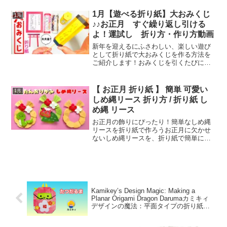
に心付けを渡すときに使われたのが始ま
りで、大げさなご祝儀ではなく、少しば
1月【遊べる折り紙】大おみくじ
1月
かりの心遣いを小袋にしたた...
♪♪お正月 すぐ繰り返し引ける
よ！運試し 折り方・作り方動画
新年を迎えるにふさわしい、楽しい遊び
として折り紙で大おみくじを作る方法を
ご紹介します！おみくじを引くたびに違
った運命が待っているので、友達や家族
と一緒に何度も楽しめます。動画を参考
に、簡単に作れる手順を解説しているの
【 お正月 折り紙 】 簡単 可愛い
1月
で、ぜひ挑戦してみてくだ...
しめ縄リース 折り方 / 折り紙 し
め縄 リース
お正月の飾りにぴったり！簡単なしめ縄
リースを折り紙で作ろうお正月に欠かせ
ないしめ縄リースを、折り紙で簡単に作
ってみませんか？折り紙なら特別な材料
も必要なく、手軽に楽しめます。手作り
のしめ縄リースは、飾りつけや家族への
プレゼントとしても大活躍...
Kamikey’s Design Magic: Making a
Planar Origami Dragon Darumaカミキィ
デザインの魔法：平面タイプの折り紙た
つだるまの作り方