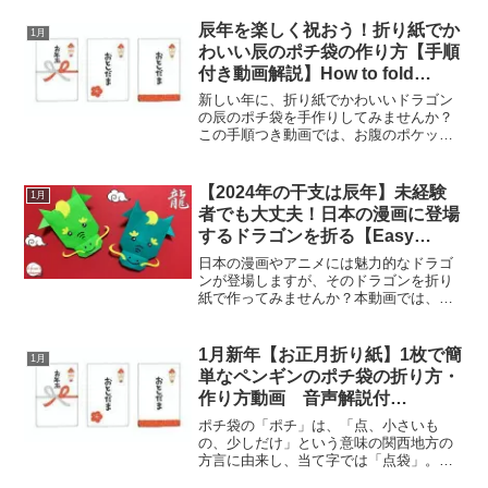
春に開花し、年始にふさわしい梅と3つの
縁起物が用いられます。お正月の折り
辰年を楽しく祝おう！折り紙でか
1月
紙】折り紙を使って門松...
わいい辰のポチ袋の作り方【手順
付き動画解説】How to fold
Origami Dragon-shaped
新しい年に、折り紙でかわいいドラゴン
envelope.
の辰のポチ袋を手作りしてみませんか？
この手順つき動画では、お腹のポケット
にはコインがしっかり収納できるお年玉
袋の折り方を詳しく紹介しています。一
緒に折って楽しみながら、可愛いドラゴ
【2024年の干支は辰年】未経験
1月
ンにお年玉を守ってもらい...
者でも大丈夫！日本の漫画に登場
するドラゴンを折る【Easy
Origami】動画解説【Easy
日本の漫画やアニメには魅力的なドラゴ
Origami】How to make paper
ンが登場しますが、そのドラゴンを折り
紙で作ってみませんか？本動画では、未
Dragon 動物 日本の漫画 ドラ
経験者でも簡単にできる折り方を分かり
ゴンボール
やすく解説。ドラゴンボールの世界観を
感じながら、折り紙の楽しさを存分に味
1月新年【お正月折り紙】1枚で簡
1月
わってみませんか？辰年は...
単なペンギンのポチ袋の折り方・
作り方動画 音声解説付
☆Origami penguin pouch bag
ポチ袋の「ポチ」は、「点、小さいも
tutorial/たつくり
の、少しだけ」という意味の関西地方の
方言に由来し、当て字では「点袋」。明
治時代に旦那衆が贔屓の芸者やお店の方