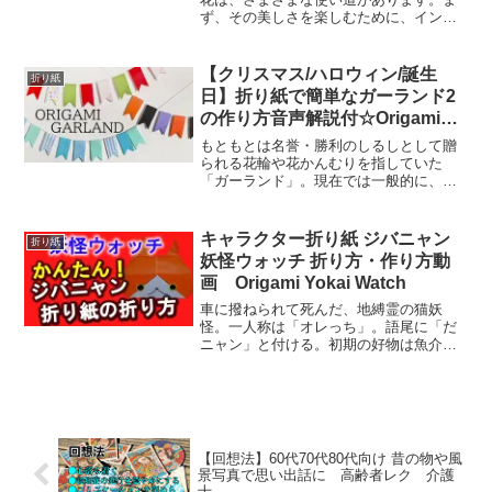
ず、その美しさを楽しむために、インテ
リアとして使用できます。花瓶に飾った
り、壁に飾ったりすることで、部屋に春
の気分を与えることができます。また、
【クリスマス/ハロウィン/誕生
折り紙
プレゼントとして贈ること...
日】折り紙で簡単なガーランド2
の作り方音声解説付☆Origami
easy garland 2 tutorial/たつくり
もともとは名誉・勝利のしるしとして贈
られる花輪や花かんむりを指していた
「ガーランド」。現在では一般的に、花
や葉、旗といったオーナメントを紐やワ
イヤーでつなぎ、室内インテリアの装飾
として飾り付けるアイテムのことを指し
キャラクター折り紙 ジバニャン
折り紙
ます。【折り紙】簡単なガー...
妖怪ウォッチ 折り方・作り方動
画 Origami Yokai Watch
車に撥ねられて死んだ、地縛霊の猫妖
怪。一人称は「オレっち」。語尾に「だ
ニャン」と付ける。初期の好物は魚介類
の「極上マグロ」が好物だったが、アニ
メ版や「2」以降ではチョコボーというス
ナック菓子が大好き。ジバニャン (じばに
ゃん)とは【ピクシブ...
【回想法】60代70代80代向け 昔の物や風
景写真で思い出話に 高齢者レク 介護
士