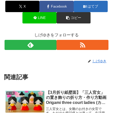
X
Facebook
はてブ
LINE
コピー
しげゆきをフォローする
しげゆき
関連記事
【3月折り紙壁面】「三人官女」
折り紙
の置き飾りの折り方・作り方動画
Origami three court ladies (カミ
キィ kamikey)
三人官女とは、女雛のお付きの女官で
す。ただのお世話係とは違って、生活管