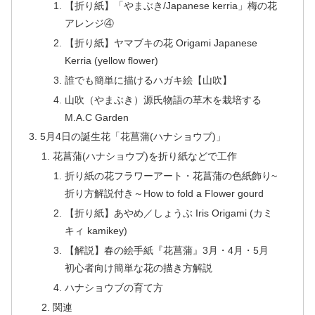
【折り紙】「やまぶき/Japanese kerria」梅の花
アレンジ④
【折り紙】ヤマブキの花 Origami Japanese
Kerria (yellow flower)
誰でも簡単に描けるハガキ絵【山吹】
山吹（やまぶき）源氏物語の草木を栽培する
M.A.C Garden
5月4日の誕生花「花菖蒲(ハナショウブ)」
花菖蒲(ハナショウブ)を折り紙などで工作
折り紙の花フラワーアート・花菖蒲の色紙飾り~
折り方解説付き～How to fold a Flower gourd
【折り紙】あやめ／しょうぶ Iris Origami (カミ
キィ kamikey)
【解説】春の絵手紙『花菖蒲』3月・4月・5月
初心者向け簡単な花の描き方解説
ハナショウブの育て方
関連