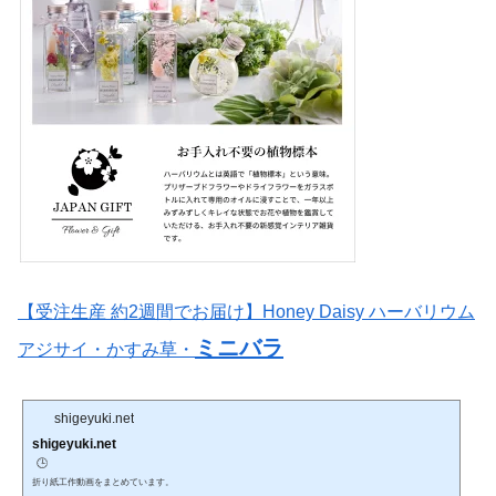
【受注生産 約2週間でお届け】Honey Daisy ハーバリウム
ミニバラ
アジサイ・かすみ草・
shigeyuki.net
shigeyuki.net
🕒️
折り紙工作動画をまとめています。