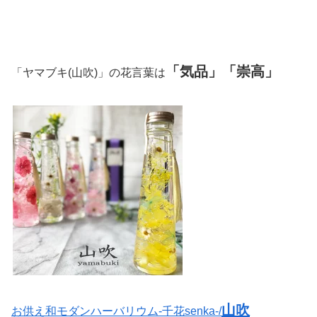
「気品」「崇高」
「ヤマブキ(山吹)」の花言葉は
山吹
お供え和モダンハーバリウム-千花senka-/