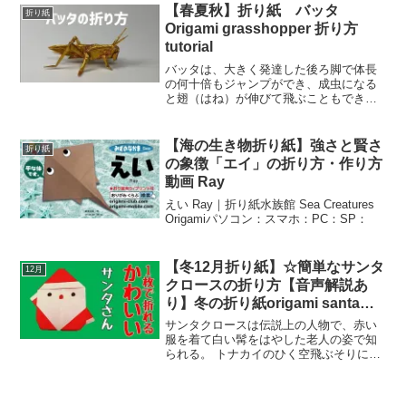
う。また、自分で作ったハートボックス
【春夏秋】折り紙 バッタ
折り紙
に小さなプレゼントやメッセ...
Origami grasshopper 折り方
tutorial
バッタは、大きく発達した後ろ脚で体長
の何十倍もジャンプができ、成虫になる
と翅（はね）が伸びて飛ぶこともできる
ようになります。 （成虫になっても翅が
小さいままで、飛ばない種類もありま
す）キリギリスやコオロギなども同じバ
【海の生き物折り紙】強さと賢さ
折り紙
ッタ目で一見よく似ていま...
の象徴「エイ」の折り方・作り方
動画 Ray
えい Ray｜折り紙水族館 Sea Creatures
Origamiパソコン：スマホ：PC：SP：
【冬12月折り紙】☆簡単なサンタ
12月
クロースの折り方【音声解説あ
り】冬の折り紙origami santa
claus
サンタクロースは伝説上の人物で、赤い
服を着て白い髯をはやした老人の姿で知
られる。 トナカイのひく空飛ぶそりに乗
り、クリスマス・イヴに子供たちにプレ
ゼントを配って回るとされるが、時代や
地域によりサンタクロース像は異なる。