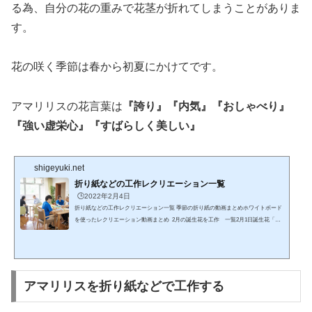
る為、自分の花の重みで花茎が折れてしまうことがありま
す。
花の咲く季節は春から初夏にかけてです。
アマリリスの花言葉は
『誇り』『内気』『おしゃべり』
『強い虚栄心』『すばらしく美しい』
shigeyuki.net
折り紙などの工作レクリエーション一覧
🕒️2022年2月4日
折り紙などの工作レクリエーション一覧 季節の折り紙の動画まとめホワイトボード
を使ったレクリエーション動画まとめ 2月の誕生花を工作 一覧2月1日誕生花「マ
ーガレット」「梅」2月2日誕生花「パンジー」「スノードロップ」2月3日誕生花
「椿(ツバキ)」「柊(ヒイラギ)」2月4日誕生花「ボケ(木瓜)2月5日誕生花「勿忘草
(ワスレナグサ)」2月6日誕生花「菜の花」「芍薬(シャクヤク)」2月7日誕生花「梅」
「勿忘草(ワスレナグサ)」「ヒヤシンス」2月8日誕生花「芍薬(シャクヤク)」2月9日
誕生花「金盞花(キンセンカ)」「ストック」2月10日誕...
アマリリスを折り紙などで工作する