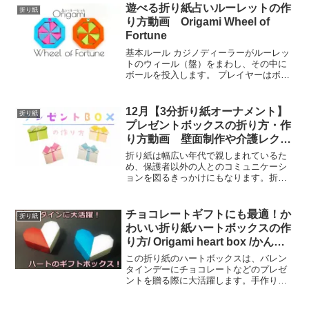
遊べる折り紙占いルーレットの作
折り紙
り方動画 Origami Wheel of
Fortune
基本ルール カジノディーラーがルーレッ
トのウィール（盤）をまわし、その中に
ボールを投入します。 プレイヤーはボー
ルの落ちる番号を予測して、賭け金（チ
ップ）をテーブル上の数字などの賭け枠
に置きます。 ボールが入った番号が「当
12月【3分折り紙オーナメント】
折り紙
選番号」となり、外...
プレゼントボックスの折り方・作
り方動画 壁面制作や介護レクに
⭐簡単な平面タイプの作り方動画
折り紙は幅広い年代で親しまれているた
⭐1枚でできる⭐リボン付き⭐クリ
め、保護者以外の人とのコミュニケーシ
ョンを図るきっかけにもなります。折り
スマス飾りにも使える⭐音声解説
紙を通していろいろな人と触れ合うきっ
付き｜Origami Present Box
かけを作ることで、自然とコミュニケー
Christmas
ション力を育むことができるでしょう。
チョコレートギフトにも最適！か
折り紙
また、近年、折り紙は海外...
わいい折り紙ハートボックスの作
り方/ Origami heart box /かんた
ん折り紙チャンネル
この折り紙のハートボックスは、バレン
タインデーにチョコレートなどのプレゼ
ントを贈る際に大活躍します。手作りの
折り紙ハートボックスにプレゼントを入
れて、愛情を込めた贈り物をしましょ