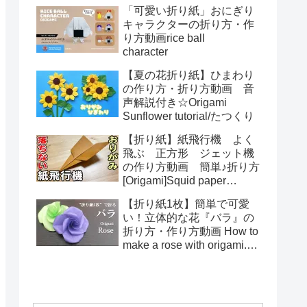
る！How to make spring
「可愛い折り紙」おにぎり
toys Origami
キャラクターの折り方・作
り方動画rice ball
character
【夏の花折り紙】ひまわり
の作り方・折り方動画 音
声解説付き☆Origami
Sunflower tutorial/たつくり
【折り紙】紙飛行機 よく
飛ぶ 正方形 ジェット機
の作り方動画 簡単♪折り方
[Origami]Squid paper
pattern airplane instructions
【折り紙1枚】簡単で可愛
い！立体的な花『バラ』の
折り方・作り方動画 How to
make a rose with origami.It's
easy to make.【Flower】