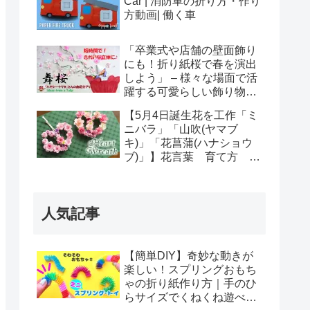
Car | 消防車の折り方・作り
方動画| 働く車
「卒業式や店舗の壁面飾り
にも！折り紙桜で春を演出
しよう」 – 様々な場面で活
躍する可愛らしい飾り物
How to make beautiful
【5月4日誕生花を工作「ミ
origami cherry blossoms
ニバラ」「山吹(ヤマブ
キ)」「花菖蒲(ハナショウ
ブ)」】花言葉 育て方 ハ
ートが可愛いミニバラリー
スの作り方 【ペーパーフラ
ワー】- DIY Paper Rose
人気記事
Wreath
【簡単DIY】奇妙な動きが
楽しい！スプリングおもち
ゃの折り紙作り方｜手のひ
らサイズでくねくね遊べ