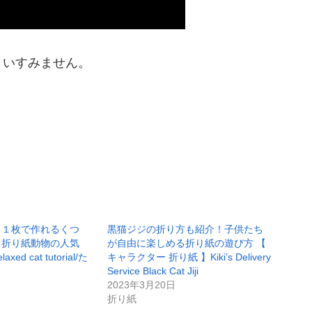
まいすみません。
】１枚で作れるくつ
黒猫ジジの折り方も紹介！子供たち
！折り紙動物の人気
が自由に楽しめる折り紙の遊び方 【
xed cat tutorial/た
キャラクター 折り紙 】Kiki’s Delivery
Service Black Cat Jiji
2023年3月20日
折り紙