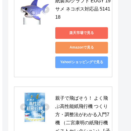
紙製3Dクラフト EUGY 19 
サメ ネコポス対応品 5141
18
楽天市場で見る
Amazonで見る
Yahoo!ショッピングで見る
親子で飛ばそう！ よく飛
ぶ高性能紙飛行機 つくり
方・調整法がわかる入門7
機 （二宮康明の紙飛行機
ベストセレクション） [ 子