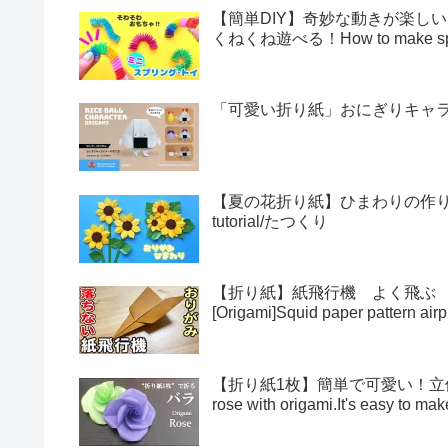
【簡単DIY】奇妙な動きが楽し
くねくね遊べる！How to make sprin
「可愛い折り紙」おにぎりキャラクター
【夏の花折り紙】ひまわりの作り方・折
tutorial/たつくり
【折り紙】紙飛行機 よく飛ぶ
[Origami]Squid paper pattern airp
【折り紙1枚】簡単で可愛い！立体的
rose with origami.It's easy to 