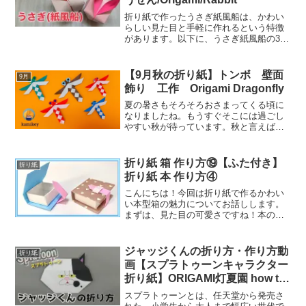
折り紙で作ったうさぎ紙風船は、かわい
らしい見た目と手軽に作れるという特徴
があります。以下に、うさぎ紙風船の3つ
の使い道を説明します。 プレゼントのデ
コレーション うさぎ紙風船は、プレゼン
トのラッピングに使うことができます。
【9月秋の折り紙】トンボ 壁面
9月
紐やリボンをつけて...
飾り 工作 Origami Dragonfly
夏の暑さもそろそろおさまってくる頃に
なりましたね。もうすぐそこには過ごし
やすい秋が待っています。秋と言えば夕
焼け小焼けの「赤トンボ」ですよね。種
によっては晩春にはすでに姿を現してい
るものもあって、夏にも多くのトンボが
折り紙 箱 作り方⑲【ふた付き】
折り紙
飛ぶのが見られます。しか...
折り紙 本 作り方④
こんにちは！今回は折り紙で作るかわい
い本型箱の魅力についてお話しします。
まずは、見た目の可愛さですね！本の形
をしているだけでなく、実際に開けるこ
とができる蓋付きの箱になっています。
色や柄のバリエーションも豊富で、自分
ジャッジくんの折り方・作り方動
折り紙
の好きなデザインで作るこ...
画【スプラトゥーンキャラクター
折り紙】ORIGAMI灯夏園 how to
make ORIGAMI Splatoon
スプラトゥーンとは、任天堂から発売さ