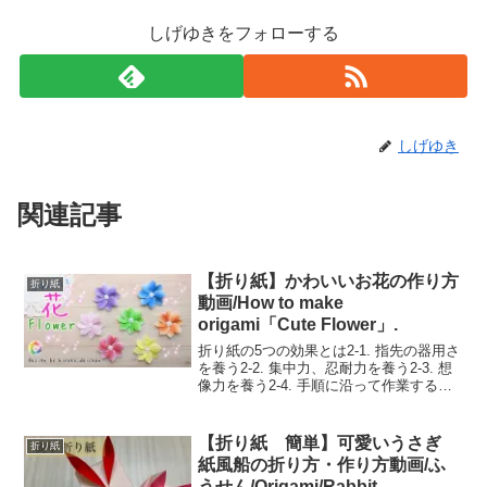
しげゆきをフォローする
しげゆき
関連記事
【折り紙】かわいいお花の作り方
折り紙
動画/How to make
origami「Cute Flower」.
折り紙の5つの効果とは2-1. 指先の器用さ
を養う2-2. 集中力、忍耐力を養う2-3. 想
像力を養う2-4. 手順に沿って作業する力
を養う2-5. やり遂げる力が身に付く折り
紙は知育効果が抜群！保育園ですぐ使え
る折り方をご紹介！✾可愛らし...
【折り紙 簡単】可愛いうさぎ
折り紙
紙風船の折り方・作り方動画/ふ
うせん/Origami/Rabbit