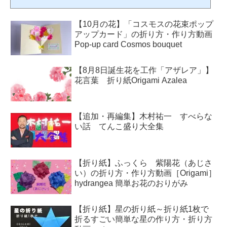
(ワスレナグサ)」2月6日誕生花「菜の花」「芍薬(シャクヤク)」2月7日誕生花「梅」
「勿忘草(ワスレナグサ)」「ヒヤシンス」2月8日誕生花「芍薬(シャクヤク)」2月9日
【10月の花】「コスモスの花束ポップ
誕生花「金盞花(キンセンカ)」「ストック」2月10日誕...
アップカード」の折り方・作り方動画
Pop-up card Cosmos bouquet
【8月8日誕生花を工作「アザレア」】
花言葉 折り紙Origami Azalea
【追加・再編集】木村祐一 すべらな
い話 てんこ盛り大全集
【折り紙】ふっくら 紫陽花（あじさ
い）の折り方・作り方動画［Origami］
hydrangea 簡単お花のおりがみ
【折り紙】星の折り紙～折り紙1枚で
折るすごい簡単な星の作り方・折り方