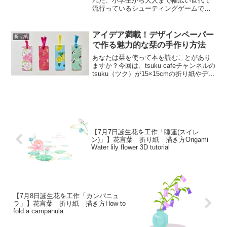
れた、小学生から大人まで幅広い世代で
流行っているシューティングゲームで
す。ゲームジャンルは、TPSです。 ゲー
ムは、インクが入った水鉄砲を使って地
面にインクを塗り、一番多くの地面を塗
アイデア満載！デザインペーパー
折り紙
ったチームが勝ちという...
で作る魅力的な栞の手作り方法
あなたは栞を使って本を読むことがあり
ますか？今回は、tsuku cafeチャンネルの
tsuku（ツク）が15×15cmの折り紙やデザ
インペーパーを使って作る栞の作り方を
ご紹介します。簡単で手軽に作れる方法
なので、必要以上に作ってしまった経
験...
【7月7日誕生花を工作「睡蓮(スイレ
ン)」】花言葉 折り紙 描き方Origami
Water lily flower 3D tutorial
【7月8日誕生花を工作「カンパニュ
ラ」】花言葉 折り紙 描き方How to
fold a campanula