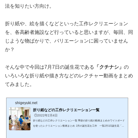
法を知りたい方向け。
折り紙や、絵を描くなどといった工作レクリエーション
を、各高齢者施設など行っていると思いますが、毎回、同
じような物ばかりで、バリエーションに困っていません
か？
そんな中で今回は7月7日の誕生花である
「クチナシ」
の
いろいろな折り紙や描き方などのレクチャー動画をまとめ
てみました。
shigeyuki.net
折り紙などの工作レクリエーション一覧
🕒️2022年2月4日
折り紙などの工作レクリエーション一覧 季節の折り紙の動画まとめホワイトボード
を使ったレクリエーション動画まとめ 2月の誕生花を工作 一覧2月1日誕生花「マ
ーガレット」「梅」2月2日誕生花「パンジー」「スノードロップ」2月3日誕生花
「椿(ツバキ)」「柊(ヒイラギ)」2月4日誕生花「ボケ(木瓜)2月5日誕生花「勿忘草