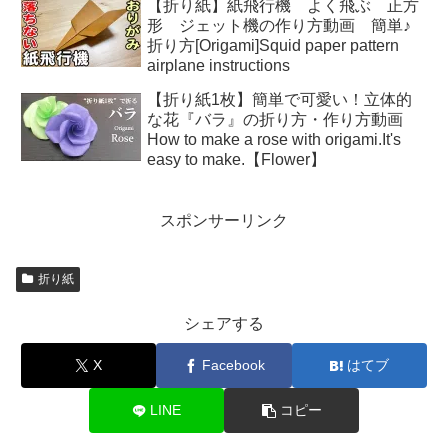
【折り紙】紙飛行機 よく飛ぶ 正方
形 ジェット機の作り方動画 簡単♪
折り方[Origami]Squid paper pattern
airplane instructions
【折り紙1枚】簡単で可愛い！立体的
な花『バラ』の折り方・作り方動画
How to make a rose with origami.It's
easy to make.【Flower】
スポンサーリンク
折り紙
シェアする
X
Facebook
はてブ
LINE
コピー