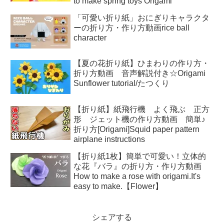
to make spring toys Origami
「可愛い折り紙」おにぎりキャラクタ
ーの折り方・作り方動画rice ball
character
【夏の花折り紙】ひまわりの作り方・
折り方動画 音声解説付き☆Origami
Sunflower tutorial/たつくり
【折り紙】紙飛行機 よく飛ぶ 正方
形 ジェット機の作り方動画 簡単♪
折り方[Origami]Squid paper pattern
airplane instructions
【折り紙1枚】簡単で可愛い！立体的
な花『バラ』の折り方・作り方動画
How to make a rose with origami.It's
easy to make.【Flower】
シェアする