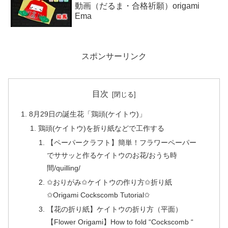
動画（だるま・合格祈願）origami
Ema
スポンサーリンク
目次
8月29日の誕生花「鶏頭(ケイトウ)」
鶏頭(ケイトウ)を折り紙などで工作する
【ペーパークラフト】簡単！フラワーペーパー
でササッと作るケイトウのお花/おうち時
間/quilling/
✩おりがみ✩ケイトウの作り方✩折り紙
✩Origami Cockscomb Tutorial✩
【花の折り紙】ケイトウの折り方（平面）
【Flower Origami】How to fold “Cockscomb “