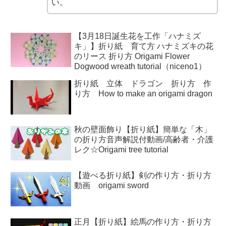
い。
【3月18日誕生花を工作「ハナミズ
キ」】折り紙 育て方 ハナミズキの花
のリース 折り方 Origami Flower
Dogwood wreath tutorial（niceno1）
折り紙 立体 ドラゴン 折り方 作
り方 How to make an origami dragon
秋の壁面飾り【折り紙】簡単な「木」
の折り方音声解説付動画/高齢者・介護
レク☆Origami tree tutorial
【遊べる折り紙】剣の作り方・折り方
動画 origami sword
正月【折り紙】絵馬の作り方・折り方