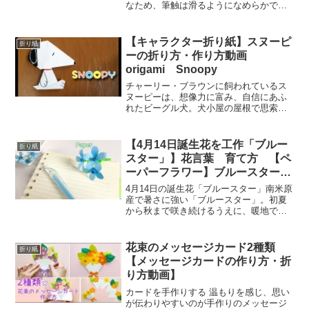
なため、筆触は滑るようになめらかで、
筆圧の加減による濃淡の調節が容易で
す。 また、様々な種類の芯の硬さがあ
り、描線の濃度に大きく影響します。鉛
【キャラクター折り紙】スヌーピ
折り紙
筆の作り方の紹介です♪比較...
ーの折り方・作り方動画
origami Snoopy
チャーリー・ブラウンに飼われているス
ヌーピーは、想像力に富み、自信にあふ
れたビーグル犬。犬小屋の屋根で思索に
ふけっている時には、アメリカ文学の大
作を書いたり、月に旅したり、隣の猫へ
の復讐をたくらんだりと、可愛い犬のイ
【4月14日誕生花を工作「ブルー
折り紙
メージとはちょっと違う知...
スター」】花言葉 育て方 【ペ
ーパーフラワー】ブルースター
【Paper flower】southern
4月14日の誕生花「ブルースター」南米原
star、tweedia
産で暑さに強い「ブルースター」。初夏
から秋まで咲き続けるうえに、暖地では
戸外でも冬越しできるほど比較的丈夫な
つる性の多年草で、株全体に短い白い毛
がはえています。ブルースターの花は
花束のメッセージカード2種類
折り紙
3cmほどで咲き始めは...
【メッセージカードの作り方・折
り方動画】
カードを手作りする 温もりを感じ、思い
が伝わりやすいのが手作りのメッセージ