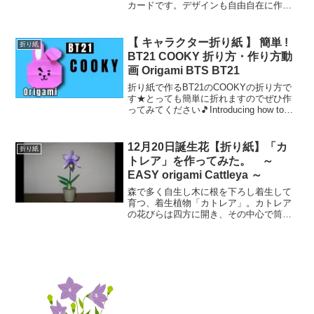
カードです。デザインも自由自在に作っ
ていくことができるので、相手にぴった
り合ったオリジナルのメッセージカード
を贈ることができます。関係が親密な相
【 キャラクター折り紙 】 簡単 !
折り紙
手や、特に普段から感謝...
BT21 COOKY 折り方・作り方動
画 Origami BTS BT21
折り紙で作るBT21のCOOKYの折り方で
す★とっても簡単に折れますのでぜひ作
ってみてください🎵Introducing how to
make BT21 COOKY made from
origami★It's very easy to m...
12月20日誕生花【折り紙】「カ
折り紙
トレア」を作ってみた。 ～
EASY origami Cattleya ～
森で多く自生し木に根を下ろし着生して
育つ、着生植物「カトレア」。カトレア
の花びらは四方に開き、その中心で筒状
の花を咲かせます。花弁の周りは緩やか
なヒダが作られしなやかな花づくりを演
出しています。（BGM yourself)カトレア
を作ってみ...