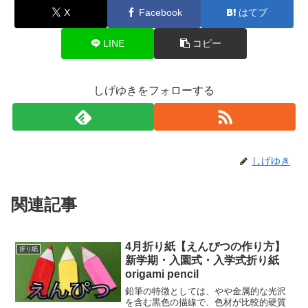
X
Facebook
はてブ
LINE
コピー
しげゆきをフォローする
しげゆき
関連記事
4月折り紙【えんぴつの作り方】
折り紙
新学期・入園式・入学式折り紙
origami pencil
鉛筆の特徴としては、やや金属的な光沢
を含む黒色の描線で、色材が比較的硬質