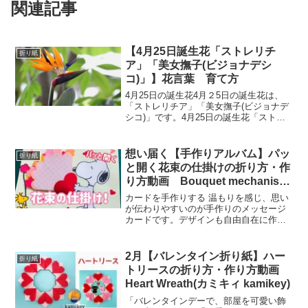
関連記事
【4月25日誕生花「ストレリチ
折り紙
ア」「美女撫子(ビジョナデシ
コ)」】花言葉 育て方
4月25日の誕生花4月２5日の誕生花は、
「ストレリチア」「美女撫子(ビジョナデ
シコ)」です。4月25日の誕生花「ストレ
リチア」ストレリチアはオレンジ色のガ
クと青色の花びらがとても派手で、その
姿が極楽鳥のように見えることから「極
想い届く【手作りアルバム】パッ
折り紙
楽鳥花」とも呼...
と開く花束の仕掛けの折り方・作
り方動画 Bouquet mechanism
that pops open
カードを手作りする 温もりを感じ、思い
が伝わりやすいのが手作りのメッセージ
カードです。デザインも自由自在に作っ
ていくことができるので、相手にぴった
り合ったオリジナルのメッセージカード
を贈ることができます。関係が親密な相
2月【バレンタイン折り紙】ハー
折り紙
手や、特に普段から感謝...
トリースの折り方・作り方動画
Heart Wreath(カミキィ kamikey)
「バレンタインデーで、部屋を可愛い飾