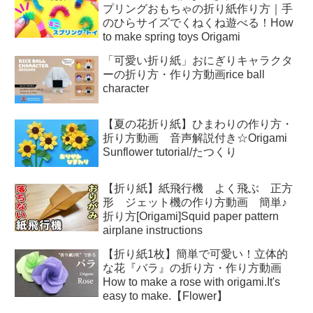
プリングおもちゃの折り紙作り方｜手
のひらサイズでくねくね遊べる！How
to make spring toys Origami
「可愛い折り紙」おにぎりキャラクタ
ーの折り方・作り方動画rice ball
character
【夏の花折り紙】ひまわりの作り方・
折り方動画 音声解説付き☆Origami
Sunflower tutorial/たつくり
【折り紙】紙飛行機 よく飛ぶ 正方
形 ジェット機の作り方動画 簡単♪
折り方[Origami]Squid paper pattern
airplane instructions
【折り紙1枚】簡単で可愛い！立体的
な花『バラ』の折り方・作り方動画
How to make a rose with origami.It's
easy to make.【Flower】