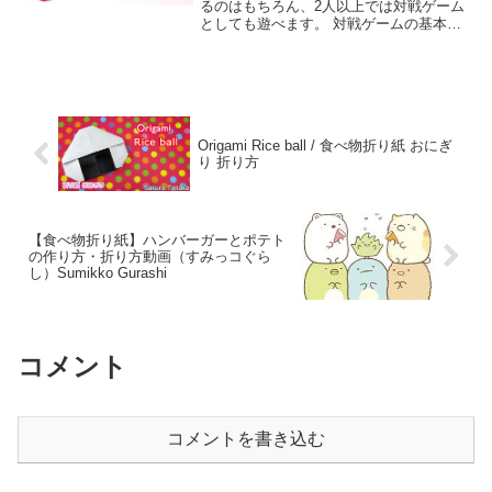
るのはもちろん、2人以上では対戦ゲーム
としても遊べます。 対戦ゲームの基本
は、プレイヤーが列を選んで好きな数だ
けバブルを押していき、最後の1つを押す
人が負けというもの。 さらにアレンジを
加えて、隣り合う...
Origami Rice ball / 食べ物折り紙 おにぎ
り 折り方
【食べ物折り紙】ハンバーガーとポテト
の作り方・折り方動画（すみっコぐら
し）Sumikko Gurashi
コメント
コメントを書き込む