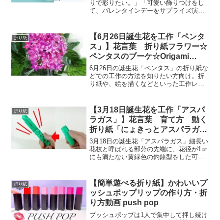
りで彩りたい。」「可愛い飾りつけをし
て、バレンタインデーをサプライズ演出
したい。」そんなあなたにお薦めする
「ハートのリース」です。この動画を参
考に作ることで、バレンタインデーを迎
【6月26日誕生花を工作「ペンタ
折り紙
えるにあたって、可愛くお部...
ス」】花言葉 折り紙フラワー☆
ペンタスのブーケ☆Origami
flower Pentas bouquet
6月26日の誕生花「ペンタス」の折り紙な
どでの工作の方法を知りたい方向け。折
り紙や、絵を描くなどといった工作レク
リエーションを、各高齢者施設など行っ
ていると思いますが、毎回、同じような
物ばかりで、バリエーションに困ってい
【3月18日誕生花を工作「アスパ
折り紙
ませんか？そんな中で...
ラガス」】花言葉 育て方 動く
折り紙「にょきっとアスパラガ
ス」Action Origami “Growing
3月18日の誕生花「アスパラガス」細長い
Up Asparagus”
花枝と呼ばれる部分の先端に、花径が1㎝
にも満たない黄緑色の釣鐘型をした可愛
らしい花をつける「アスパラガス」。 ア
スパラガスは雄雌異株の植物で、別々の
株にそれぞれ花が咲く特徴があります。
【簡単遊べる折り紙】かわいいプ
折り紙
雄花は雄しべが目...
ッシュポップリップの作り方・折
り方動画 push pop
プッシュポップは1人で集中して押し続け