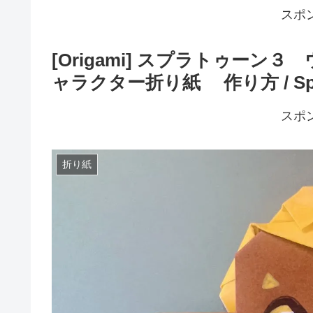
スポ
[Origami] スプラトゥー
ャラクター折り紙 作り方 / Splatoo
スポ
折り紙