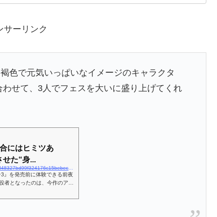
ンサーリンク
、褐色で元気いっぱいなイメージのキャラクタ
合わせて、3人でフェスを大いに盛り上げてくれ
連合にはヒミツあ
た“身...
https://news.yahoo.co.jp/articles/c86cb1b67c1d48327bd99f324176c15bebeca897
3』を発売前に体験できる前夜
立役者となったのは、今作のアイ
。