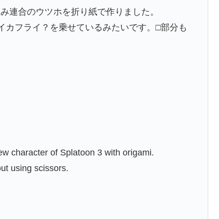
りみ連合のウツホを折り紙で作りました。
イカフライ？を乗せているみたいです。□部分も
ew character of Splatoon 3 with origami.
ut using scissors.