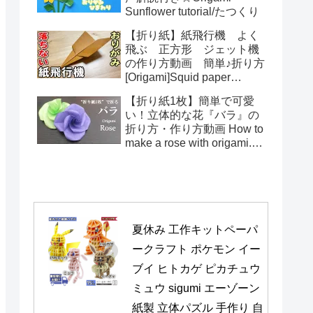
Sunflower tutorial/たつくり
【折り紙】紙飛行機 よく
飛ぶ 正方形 ジェット機
の作り方動画 簡単♪折り方
[Origami]Squid paper
pattern airplane instructions
【折り紙1枚】簡単で可愛
い！立体的な花『バラ』の
折り方・作り方動画 How to
make a rose with origami.It's
easy to make.【Flower】
夏休み 工作キットペーパ
ークラフト ポケモン イー
ブイ ヒトカゲ ピカチュウ 
ミュウ sigumi エーゾーン 
紙製 立体パズル 手作り 自