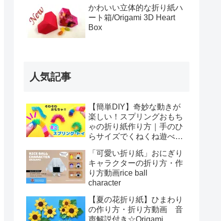
かわいい立体的な折り紙ハ
ート箱/Origami 3D Heart
Box
人気記事
【簡単DIY】奇妙な動きが
楽しい！スプリングおもち
ゃの折り紙作り方｜手のひ
らサイズでくねくね遊べ
る！How to make spring
「可愛い折り紙」おにぎり
toys Origami
キャラクターの折り方・作
り方動画rice ball
character
【夏の花折り紙】ひまわり
の作り方・折り方動画 音
声解説付き☆Origami