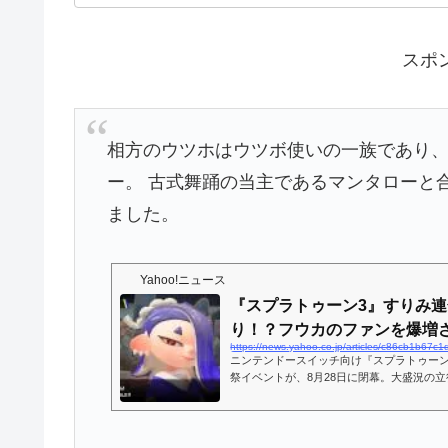
スポ
相方のウツホはウツボ使いの一族であり
ー。 古式舞踊の当主であるマンタローと
ました。
Yahoo!ニュース
『スプラトゥーン3』すりみ
り！？フウカのファンを爆増させ
ニンテンドースイッチ向け『スプラトゥーン
祭イベントが、8月28日に閉幕。大盛況の
ドルキャラにあたる「すりみ連合」でした