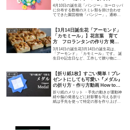
Origami pansy flower wreath
4月10日の誕生花「パンジー」ヨーロッパ
tutorial
に分布する数種のスミレ類を掛け合わせ
てできた園芸植物「パンジー」。通称で
サンシキスミレと呼ばれることもありま
す。開花の早い品種は、8月末にタネをま
くと11月頃から咲きはじめ、翌春まで楽
【3月14日誕生花「アーモンド」
折り紙
しめます。夏を越...
「カモミール」】花言葉 育て
方 フロランタンの作り方 簡単
レシピでFlorentin recipe アロ
3月14日の誕生花3月14日の誕生花は、
マディフューザー 作り方
「アーモンド」「カモミール」です。 誕
生日や記念日など、工作して贈り物にし
てみてはいかがでしょうか？ 3月14日の
誕生花「アーモンド」3~4月にかけて桜に
似た3cmほどの花を枝いっぱいに咲かせ
【折り紙1枚】すごい簡単！プレ
折り紙
る「アー...
ゼントにしても可愛い『メダル』
の折り方・作り方動画 How to
make a medal with origami.It’s
折り紙のメリット ・手先の動きが運動神
easy to make!【Present】
経や脳の発達などに好影響を与える折り
紙は手先を使って特定の形を作り上げて
いく遊びです。 手先を器用に動かす能力
を「巧緻性（こうちせい）」と言います
が、折り紙は巧緻性の成長に効果的で
す。 巧緻性に優れてい...