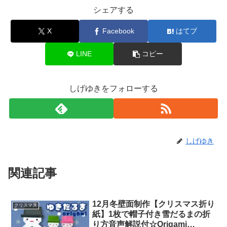
シェアする
X
Facebook
はてブ
LINE
コピー
しげゆきをフォローする
しげゆき
関連記事
12月冬壁面制作【クリスマス折り
クリスマス
紙】1枚で帽子付き雪だるまの折
り方音声解説付☆Origami