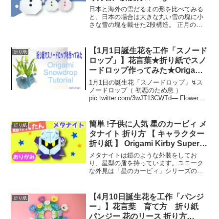
Snowman
日本と海外の雪だるまの形を比べてみる
と、日本の場合は大きな丸い雪の塊に小
さな雪の塊を載せた2段構造。 正月の飾
り餅も同じ構造だし、国民的アニメ『ド
ラえもん』も似たような形をしている。
一方、海外の雪だるまは、下から大・
【1月1日誕生花を工作「スノード
折り紙
小・中という具合に、真...
ロップ」】花言葉★折り紙でスノ
ードロップ作ってみた★Origami
Snowdrop Tutorial★
1月1日の誕生花「スノードロップ」↯ス
ノードロップ（ 初恋のため息 ）
pic.twitter.com/3wJT13CWTd— Flower
Bambi , (@snow_lh) October 8, 2021スノ
ードロップの花は日が当たると...
簡単 !子供に人気 星のカービィ メ
折り紙
タナイト 折り方 【 キャラクター
折り紙 】 Origami Kirby Super
Star Meta Knight
メタナイトは鎧のような外装をしてお
り、星型の盾を持っています。ユニーク
な外見は「星のカービィ」シリーズの世
界観に合っていて、多くのファンがいま
す。また、メタナイトは、「星のカービ
ィ」シリーズのゲームプレイにおいても
【4月10日誕生花を工作「パンジ
折り紙
重要な役割を果たしています...
ー」】花言葉 育て方 折り紙
パンジー 花のリース 折り方