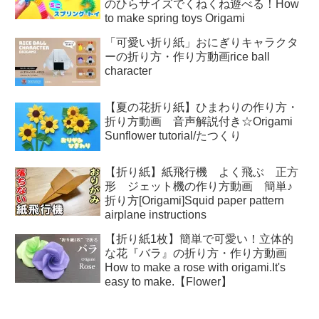
のひらサイズでくねくね遊べる！How
to make spring toys Origami
「可愛い折り紙」おにぎりキャラクタ
ーの折り方・作り方動画rice ball
character
【夏の花折り紙】ひまわりの作り方・
折り方動画 音声解説付き☆Origami
Sunflower tutorial/たつくり
【折り紙】紙飛行機 よく飛ぶ 正方
形 ジェット機の作り方動画 簡単♪
折り方[Origami]Squid paper pattern
airplane instructions
【折り紙1枚】簡単で可愛い！立体的
な花『バラ』の折り方・作り方動画
How to make a rose with origami.It's
easy to make.【Flower】