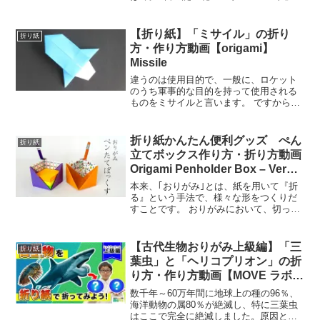
折り紙などの工作動画をまとめてみまし
た。高齢者・介護施設などのレクや、壁
面制作などにご参考ください。7月18日の
【折り紙】「ミサイル」の折り
折り紙
誕生花「マリーゴ...
方・作り方動画【origami】
Missile
違うのは使用目的で、一般に、ロケット
のうち軍事的な目的を持って使用される
ものをミサイルと言います。 ですから搭
載されているものが人エ衛星なら「衛星
打ち上け」、弾頭などであれぱrミサイル
発射」となるわけです。 使用目的の違い
折り紙かんたん便利グッズ ぺん
折り紙
で呼び名が変わるな...
立てボックス作り方・折り方動画
Origami Penholder Box – Very
Easy –
本来、｢おりがみ｣とは、紙を用いて『折
る』という手法で、様々な形をつくりだ
すことです。 おりがみにおいて、切った
り、のりづけしたり、色をつけたりする
ことは｢折る｣という手法の補足的なもの
なのです。おりがみについて - origami-
【古代生物おりがみ上級編】「三
折り紙
noa...
葉虫」と「ヘリコプリオン」の折
り方・作り方動画【MOVE ラボ研
究員が解説！】 ”Trilobite” and
数千年～60万年間に地球上の種の96％、
“Helicoprion”
海洋動物の属80％が絶滅し、特に三葉虫
はここで完全に絶滅しました。原因とし