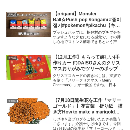
【origami】Monster
折り紙
Ball☆Push-pop #origami #종이
접기#pokemon#pikachu【キャ
ラクター折り紙】モンスターボー
プッシュポップは、梱包材のプチプチを
ル☆プッシュポップ#プッシュポ
つぶすようなクセになる感覚で、その押
し心地でストレス解消できるという声が
ップ#遊べる 折り方・作り方動
多数。1人でただひたすら押すだけでも楽
画
しめます。1人で楽しめるゲームや、2人
で対戦式で遊ぶときのルールなど、いろ
【12月工作】もらって嬉しい(手
折り紙
いろな遊び方が考えら...
作りカード)DAISOさんのクリス
マスおりがみでツリーのポップア
ップカードの作り方・折り方動
クリスマスカードの書き出しは、挨拶で
画〜christmas card tutorial〜
も使う「メリークリスマス（Merry
Christmas）」が一般的ですね。 日本の
方へ送るカードであれば、ほとんどがこ
の書き出しでよいでしょう。 ただし、欧
米ではキリスト教徒でない方へ配慮して
【7月18日誕生花を工作「マリー
折り紙
「ハッピー...
ゴールド」】花言葉 折り紙 描
き方How to make a marigold
with origami.【Flower】
しげゆき当ブログをご覧いただき有難う
ございます。介護士しげゆきです。今回
は7月18日の誕生花「マリーゴールド」の