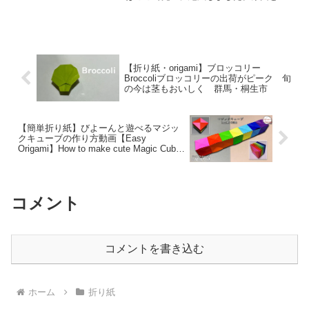
ては、シベリアの溶岩台地の噴火による
酸性雨(陸上生物に影響)、メタンハイドレ
ードの崩壊による海水の温暖化(海生生物
に影響)、海...
【折り紙・origami】ブロッコリー
Broccoliブロッコリーの出荷がピーク 旬
の今は茎もおいしく 群馬・桐生市
【簡単折り紙】びよーんと遊べるマジッ
クキューブの作り方動画【Easy
Origami】How to make cute Magic Cube
回る おもちゃ
コメント
コメントを書き込む
ホーム
折り紙