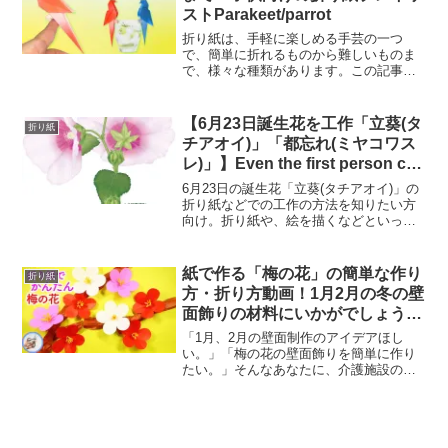
ストParakeet/parrot
折り紙は、手軽に楽しめる手芸の一つ
で、簡単に折れるものから難しいものま
で、様々な種類があります。この記事で
は、手乗りインコの折り方を紹介してい
ます。子供たちに折り紙を紹介する際に
は、まず簡単なものから始めて、徐々に
【6月23日誕生花を工作「立葵(タ
折り紙
難しいものに挑戦していくの...
チアオイ)」「都忘れ(ミヤコワス
レ)」】Even the first person can
easily draw [Tatikaoi] watercolor
6月23日の誕生花「立葵(タチアオイ)」の
折り紙などでの工作の方法を知りたい方
向け。折り紙や、絵を描くなどといった
工作レクリエーションを、各高齢者施設
など行っていると思いますが、毎回、同
じような物ばかりで、バリエーションに
紙で作る「梅の花」の簡単な作り
折り紙
困っていませんか？...
方・折り方動画！1月2月の冬の壁
面飾りの材料にいかがでしょう？
【つくるモン】Plum blossom
「1月、2月の壁面制作のアイデアほし
い。」「梅の花の壁面飾りを簡単に作り
たい。」そんなあなたに、介護施設の高
齢者さん達でも作れる「梅の花の壁面飾
り」の作り方動画のご紹介です。この動
画を参考に作ることで、皆さんで梅の花
を作って飾ることが出来ま...