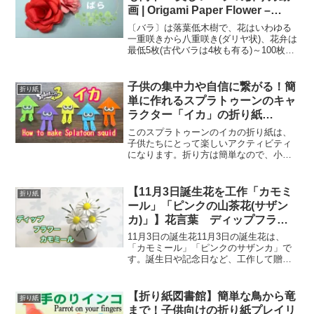
画 | Origami Paper Flower –
Beautiful Paper Rose
〔バラ〕は落葉低木樹で、花はいわゆる
一重咲きから八重咲き(ダリヤ状)、花弁は
最低5枚(古代バラは4枚も有る)～100枚近
い花もあります。 又その形状、色、花弁
の風合いも様々です、開花サイクルは35
日～55日程度です。 葉は相互対照で奇数
子供の集中力や自信に繋がる！簡
折り紙
枚数...
単に作れるスプラトゥーンのキャ
ラクター「イカ」の折り紙
【origami】How to make
このスプラトゥーンのイカの折り紙は、
Splatoon squid
子供たちにとって楽しいアクティビティ
になります。折り方は簡単なので、小さ
なお子さんでも挑戦できますし、大人が
手伝ってあげればより楽しい時間を過ご
せるでしょう。完成したイカは、お子さ
【11月3日誕生花を工作「カモミ
折り紙
んのお部屋のインテリアと...
ール」「ピンクの山茶花(サザン
カ)」】花言葉 ディップフラワ
ー カモミールを作ってみまし
11月3日の誕生花11月3日の誕生花は、
た。I made a dip flower
「カモミール」「ピンクのサザンカ」で
す。誕生日や記念日など、工作して贈り
chamomile How To Make a
物にしてみてはいかがでしょうか？11月3
Origami Paper camellia
日の誕生花「カモミール」葉にも花にも
芳香があり、踏んで歩くとリンゴやパイ
【折り紙図書館】簡単な鳥から竜
折り紙
ナップルのような...
まで！子供向けの折り紙プレイリ