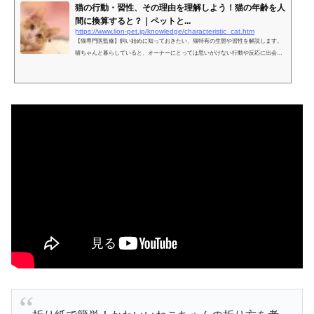
猫の行動・習性、その理由を理解しよう！猫の年齢を人
間に換算すると？｜ペットと...
https://www.lion-pet.jp/knowledge/characteristic_cat.htm
【猫専門医監修】飼い始めに知っておきたい、猫特有の生態や習性を解説します。
猫ちゃんと暮らしていると、オーナーにとっては思いがけない行動や反応に出会う
ことがありますが、猫という動物の生態や習性を知れば、不思議な行動も納得で
す。猫と人間の年齢換算表つき。