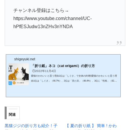
チャンネル登録はこちら→
https://www.youtube.com/channel/UC-
hPfESJudw13nZHv3nYNDA
shigeyuki.net
「折り紙」ネコ（cat origami）の折り方
🕒️2022年11月4日
愛猫のかわいいと思う理由1位は「しぐさ」で全体の約9割愛猫のかわいいと思う理
由1位は「しぐさ」（90.7%）、2位は「見た目」（86.4%）、3位に「性格」（82.
4%）という結果なりました。 また、4位に「声」（74.6%）、5位「感触」（72.
0%）、6位「匂い」（49.8%）と続きます。https://www.youtube.com/watch?v=Fln9pX
_BYSoネコ（cat origami）の折り方です。著書「あっぱれ折り紙」に掲載したネコ
です。全体的に難解なところはないかと思いますが、頭の部分が少し難しいかもし
れません。動画使用折り紙は15cm×15cmです。チャレンジお願...
関連
黒猫ジジの折り方も紹介！子
【 夏の折り紙 】 簡単 ! かわ