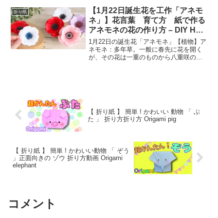
最初は本を読みながら、手順に沿って折
り始めますが、慣れてくると次第に完成
【1月22日誕生花を工作「アネモ
折り紙
形を想定して折ること...
ネ」】花言葉 育て方 紙で作る
アネモネの花の作り方 – DIY How
to Make Paper Anemone
1月22日の誕生花「アネモネ」【植物】ア
Flowers
ネモネ：多年草。一般に春先に花を開く
が、その花は一重のものから八重咲のも
の、花色も桃、青、赤、白等。草丈も切
花用の高性のものから矮性種まで、野生
種のみではなく、現在では様々な園芸品
種が栽培されている。...
【 折り紙 】 簡単 ! かわいい 動物 「 ぶ
た 」 折り方折り方 Origami pig
【 折り紙 】 簡単 ! かわいい動物 「 ぞう
」正面向きの ゾウ 折り方動画 Origami
elephant
コメント