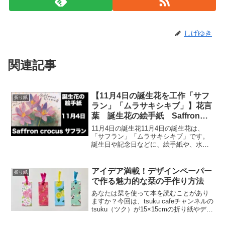
しげゆき
関連記事
【11月4日の誕生花を工作「サフ
折り紙
ラン」「ムラサキシキブ」】花言
葉 誕生花の絵手紙 Saffron
crocus サフラン
11月4日の誕生花11月4日の誕生花は、
「サフラン」「ムラサキシキブ」です。
誕生日や記念日などに、絵手紙や、水彩
画を描いて贈ってみてはいかがでしょう
か？11月4日誕生花「サフラン」サフラン
の花は10月から11月に咲きます。紫の美
アイデア満載！デザインペーパー
折り紙
しい色をして...
で作る魅力的な栞の手作り方法
あなたは栞を使って本を読むことがあり
ますか？今回は、tsuku cafeチャンネルの
tsuku（ツク）が15×15cmの折り紙やデザ
インペーパーを使って作る栞の作り方を