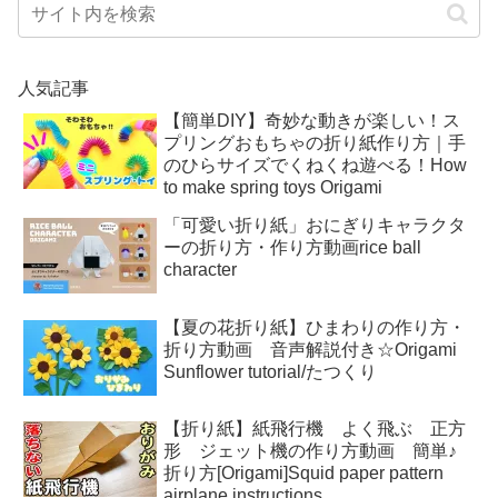
人気記事
【簡単DIY】奇妙な動きが楽しい！ス
プリングおもちゃの折り紙作り方｜手
のひらサイズでくねくね遊べる！How
to make spring toys Origami
「可愛い折り紙」おにぎりキャラクタ
ーの折り方・作り方動画rice ball
character
【夏の花折り紙】ひまわりの作り方・
折り方動画 音声解説付き☆Origami
Sunflower tutorial/たつくり
【折り紙】紙飛行機 よく飛ぶ 正方
形 ジェット機の作り方動画 簡単♪
折り方[Origami]Squid paper pattern
airplane instructions