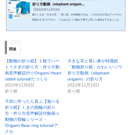
折り方動画（elephant origam...
🕒️2022年11月23日
象といえば「大きな耳」「長い鼻」が特徴的ですね。ゾウの大きな耳はアンテナの
役割をするだけでなく、うちわのように動かす事で上昇した体温を下げることもで
きます。また、威嚇の意味もありますよ。アフリカゾウの耳は広げると3m近い大き
さになるため、ライオンであっても恐れをなして逃げることが多いです。https://ww
w.youtube.com/watch?v=keqLjZw10v0シンプルでカンタン、かわいいゾウ（elephan
t）の折り方です。比較的カンタンな折り方ですが、牙も折り出せるようになってい
ます。動画使用折り紙は24cm×24cmですが、15cmでも折...
関連
【動物の折り紙】１枚でハー
大きな耳と長い鼻が特徴的
トうさぎの折り方・作り方動
「動物折り紙」かわいいゾウ
画音声解説付☆Origami Heart
折り方動画（elephant
rabbit tutorial/たつくり
origami）の折り方
2022年12月6日
2022年11月23日
折り紙
折り紙
子供に作ったら喜ぶ【遊べる
折り紙】くまの指輪の折り
方・作り方音声解説付動画☆
動物の指輪シリーズ・
Origami Bear ring tutorial/ア
クセ