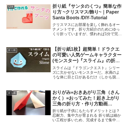
ご紹介します。簡単で手軽に作れる方法
なので、必要以上に作ってしまった経
折り紙『サンタのくつ』簡単な作
12月
験...
り方 ~クリスマス/飾り~｜Paper
Santa Boots /DIY-Tutorial
クリスマスにお部屋を楽しく飾れるオー
ナメントです。折り方紹介のためにゆっ
くり折っていますが、慣れれば1分で完成
できると思います。おすすめの材料サイ
ズは公式ウェブサイトに掲載しておりま
す。This video will show you ho...
【折り紙1枚】超簡単！ドラクエ
折り紙
の可愛い人気ゲームキャラクター
(モンスター)『スライム』の折り
方 How to make a slime (DQ)
スライムは『ドラゴンクエスト』シリー
with origami.It’s easy to make
ズに欠かせないモンスターだ。水滴のよ
うな体に目と口があるだけ（しかも脱力
した表情）というシンプルな造形なの
に、ヒジョ～に印象深い。恐るべきこと
だ。このスライム、モンスターとしては
おりがみ=おきあがり三角（さん
折り紙
弱く、倒しても経験値は少し...
かく）=おってみた！起き上がり
三角の折り方・作り方動画
Japanese Traditional Origami
折り紙が子供にもたらすメリットとは？
Rising Triangle
忍耐力、集中力が育まれる 折り紙は細か
い工程が多いため、完成するまで集中力
が必要です。思考力、想像力が養われる