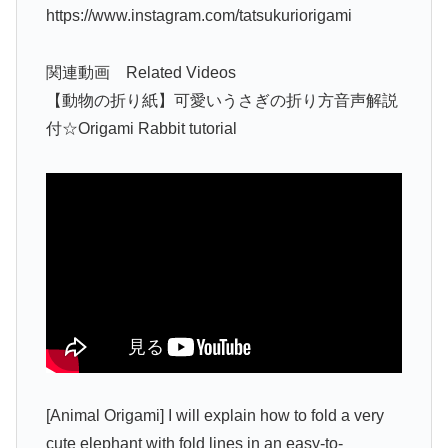
https://www.instagram.com/tatsukuriorigami
関連動画 Related Videos
【動物の折り紙】可愛いうさぎの折り方音声解説
付☆Origami Rabbit tutorial
[Animal Origami] I will explain how to fold a very
cute elephant with fold lines in an easy-to-