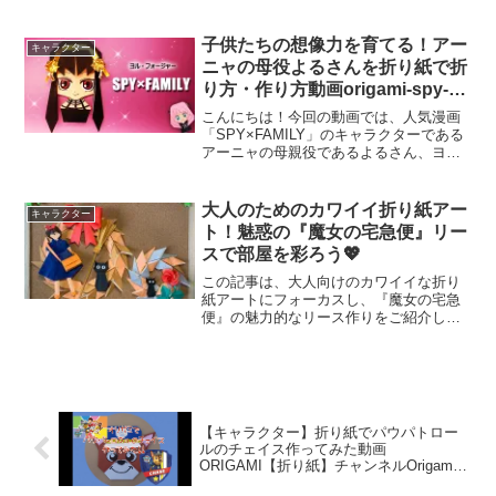
１５cm）で作ればおままごとなどにも活
用できますよ。
子供たちの想像力を育てる！アー
キャラクター
ニャの母役よるさんを折り紙で折
り方・作り方動画origami-spy-
family
こんにちは！今回の動画では、人気漫画
「SPY×FAMILY」のキャラクターである
アーニャの母親役であるよるさん、ヨ
ル・フォージャーを折り紙で作る方法が
紹介されています。この折り紙作品は、
子供たちにとって楽しくて役に立つもの
大人のためのカワイイ折り紙アー
キャラクター
になるでしょう。た...
ト！魅惑の『魔女の宅急便』リー
スで部屋を彩ろう💖
この記事は、大人向けのカワイイな折り
紙アートにフォーカスし、『魔女の宅急
便』の魅力的なリース作りをご紹介しま
す。折り紙の技術を駆使して、美しいバ
ラなどもモチーフにした素敵なアートを
作り出しましょう。読み進めると、あな
たの部屋が華やかで素敵な...
【キャラクター】折り紙でパウパトロー
ルのチェイス作ってみた動画
ORIGAMI【折り紙】チャンネルOrigami
Paw Patrol