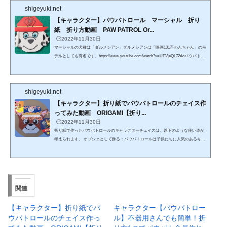
shigeyuki.net
【キャラクター】パウパトロール マーシャル 折り
紙 折り方動画 PAW PATROL Or...
🕒️2022年11月30日
マーシャルの犬種は「ダルメシアン」ダルメシアンは「映画101匹わんちゃん」のモ
デルとしても有名です。https://www.youtube.com/watch?v=UFVjeQL72Aoパウパトロ
ールが大好きな息子とそのお友達のために折ってみました。クオリティは高くあり
ませんがよかったら参考になれば幸いです。すこしでもステイホームの時間が楽し
くなりますように。鬼滅の刃のキャラクターを折られてるおもちゃ箱さんを尊敬し
shigeyuki.net
ております。折り方参考にさせていただいてる部分もありますので、何卒ご容赦い
ただければと存じます。※著作権侵害の意図はございませ...
【キャラクター】折り紙でパウパトロールのチェイス作
ってみた動画 ORIGAMI【折り...
🕒️2022年11月30日
折り紙で作ったパウパトロールのキャラクターチェイスは、以下のような使い道が
考えられます。 オブジェとして飾る：パウパトロールは子供たちに人気のあるキャ
ラクターですので、部屋やデスクに飾って楽しむことができます。特に、チェイス
は優秀なリーダーシップを持っているキャラクターであるため、勉強机やオフィス
のデスクに飾ることで、目標達成や努力の大切さを思い出すきっかけになるかもし
れません。 子供たちとの遊びに使う：パウパトロールは、子供たちが想像力を使っ
て様々なストーリーを作り出すことができるため、キ...
関連
【キャラクター】折り紙でパ
キャラクター【パウパトロー
ウパトロールのチェイス作っ
ル】不器用さんでも簡単！折