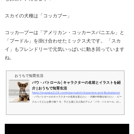
スカイの犬種は「コッカプー」
コッカ―プーは「アメリカン・コッカースパニエル」と
「プードル」を掛け合わせたミックス犬です。 「スカ
イ」もフレンドリーで元気いっぱいに動き回っています
ね。
おうちで知育生活
パウ・パトロール│キャラクターの名前とイラストを紹
介 | おうちで知育生活
https://ayataka1124.com/paw-patrol-characters-and-illustrations/
・パウパトロールのキャラクターの名前を覚えたい ・犬種や特徴を知りたい ・ビー
クルってどんな乗り物？ 今、子ども達に大人気のアニメ「パウ・パトロール」のキ
ャラクターについて、子供に聞かれた時にサッと答えてあげたいですよね。 でもキ
ャラクター