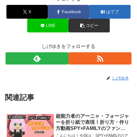
X
Facebook
はてブ
LINE
コピー
しげゆきをフォローする
しげゆき
関連記事
超能力者のアーニャ・フォージャ
キャラクター
ーを折り紙で表現！折り方・作り
方動画SPY×FAMILYのファンも
手作り好きも必見のアイデア
こんにちは！今回は、SPY×FAMILYのア