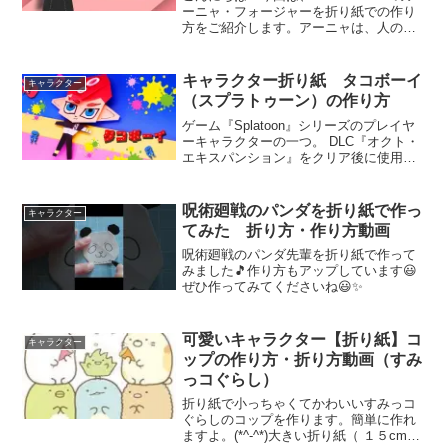
ーニャ・フォージャーを折り紙での作り
方をご紹介します。アーニャは、人の心
を読むことができる超能力者で、父親が
スパイ、母親が殺し屋という設定が面白
い作品です。アーニャの可愛らしい外見
キャラクター折り紙 タコボーイ
キャラクター
と強力な能力が魅...
（スプラトゥーン）の作り方
ゲーム『Splatoon』シリーズのプレイヤ
ーキャラクターの一つ。 DLC『オクト・
エキスパンション』をクリア後に使用可
能。 ファンからの愛称は「タコくん」。
タコボーイ(スプラトゥーン) - ピクシブ百
科事典折り紙でスプラトゥーンの「タコ
呪術廻戦のパンダを折り紙で作っ
キャラクター
ボ...
てみた 折り方・作り方動画
呪術廻戦のパンダ先輩を折り紙で作って
みました🎵作り方もアップしています😃
ぜひ作ってみてくださいね😃✨
可愛いキャラクター【折り紙】コ
キャラクター
ップの作り方・折り方動画（すみ
っコぐらし）
折り紙で小っちゃくてかわいいすみっコ
ぐらしのコップを作ります。簡単に作れ
ますよ。(*^-^*)大きい折り紙（ １５cm×