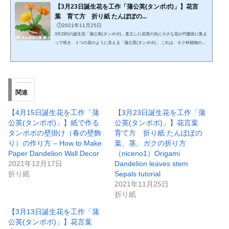
【3月23日誕生花を工作「蒲公英(タンポポ)」】花言
葉 育て方 折り紙 たんぽぽの...
🕒️2021年11月25日
3月23日の誕生花「蒲公英(タンポポ)」直立した花茎の先に小さな花が円盤状に集ま
って咲き、１つの花のように見える「蒲公英(タンポポ)」 これは、キク科植物の花
の特徴。 小花は舌状花といわれる形体をした両性の花で、朝に開き夕方になると閉
じている。 花茎は開花が終了すると匍匐（ﾎﾌｸ）し、果実を散布する直前になると
再び直立する。 多くはユーラシア大陸に自然分布する。中国植物名は、蒲公英（ほ
こうえい）。 タンポポ(蒲公英)の花言葉は、『愛の信託』『誠実』『幸せ』『別
離』ヨーロッパでは、昔からたんぽぽの綿毛が恋占いに...
関連
【4月15日誕生花を工作「蒲
【3月23日誕生花を工作「蒲
公英(タンポポ)」】紙で作る
公英(タンポポ)」】花言葉
タンポポの壁掛け（春の壁飾
育て方 折り紙 たんぽぽの
り）の作り方 – How to Make
葉、茎、ガクの折り方
Paper Dandelion Wall Decor
（niceno1）Origami
2021年12月17日
Dandelion leaves stem
折り紙
Sepals tutorial
2021年11月25日
折り紙
【3月13日誕生花を工作「蒲
公英(タンポポ)」】花言葉