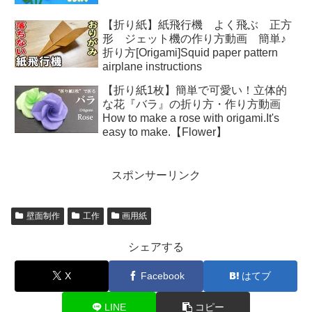
【折り紙】紙飛行機 よく飛ぶ 正方
形 ジェット機の作り方動画 簡単♪
折り方[Origami]Squid paper pattern
airplane instructions
【折り紙1枚】簡単で可愛い！立体的
な花『バラ』の折り方・作り方動画
How to make a rose with origami.It's
easy to make.【Flower】
スポンサーリンク
壁面制作
工作
画用紙
シェアする
X
Facebook
はてブ
LINE
コピー