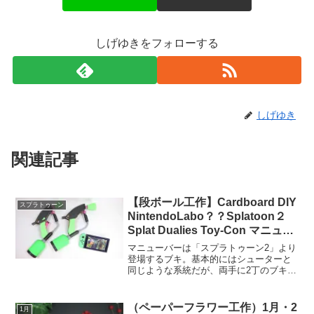
しげゆきをフォローする
しげゆき
関連記事
【段ボール工作】Cardboard DIY
スプラトゥーン
NintendoLabo？？Splatoon２
Splat Dualies Toy-Con マニュー
バーToy Conの作り方動画！
マニューバーは「スプラトゥーン2」より
登場するブキ。基本的にはシューターと
同じような系統だが、両手に2丁のブキを
持ち、交互にインクを射出する。また、
インクを撃ちながらBボタンを押すと、ス
ティックを入れている方向に「スライ
（ペーパーフラワー工作）1月・2
1月