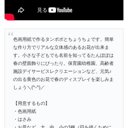
色画用紙で作るタンポポとちょうちょです。簡単
な作り方でリアルな立体感のあるお花が出来ま
す。小さな子どもでも名前を知ってるたんぽぽは
春の壁面飾りにぴったり。保育園幼稚園、高齢者
施設デイサービスレクリエーションなど、元気♪︎
の出る黄色のお花で春のディスプレイを楽しみま
しょう＼(^-^)／
【用意するもの】
・色画用紙
・はさみ
・お皿など、大、中、小の3種（円を描くために