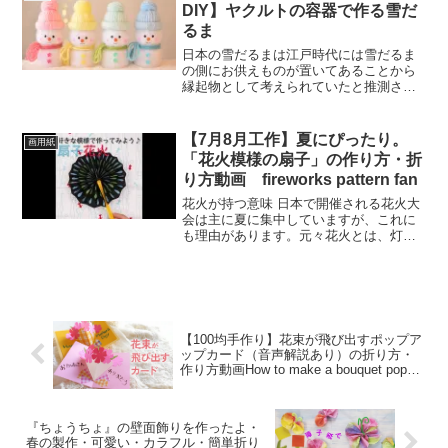
リーとして使う習慣が定...
DIY】ヤクルトの容器で作る雪だ
るま
日本の雪だるまは江戸時代には雪だるま
の側にお供えものが置いてあることから
縁起物として考えられていたと推測され
ています。 だるまと名付けられたのも、
江戸時代の雪だるまは、だるまの形をし
ていて、その流れを汲んだ意味が強く残
【7月8月工作】夏にぴったり。
画用紙
っているために雪だるま...
「花火模様の扇子」の作り方・折
り方動画 fireworks pattern fan
花火が持つ意味 日本で開催される花火大
会は主に夏に集中していますが、これに
も理由があります。元々花火とは、灯籠
流しなどと同様の意味を持っています。
先祖や亡くなった人たちの霊が帰ってく
るとされるお盆の時期に集中しているの
は、花火に鎮魂の意味が...
【100均手作り】花束が飛び出すポップア
ップカード（音声解説あり）の折り方・
作り方動画How to make a bouquet pop-
up card
『ちょうちょ』の壁面飾りを作ったよ・
春の製作・可愛い・カラフル・簡単折り