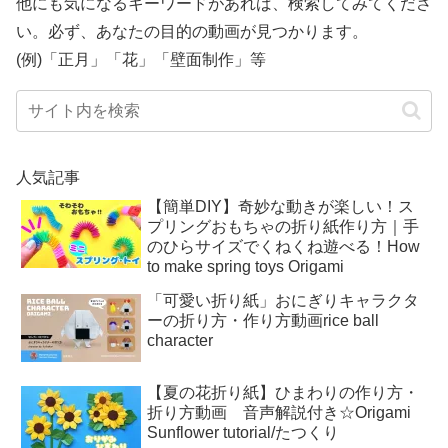
他にも気になるキーワードがあれば、検索してみてくださ
い。必ず、あなたの目的の動画が見つかります。
(例)「正月」「花」「壁面制作」等
人気記事
【簡単DIY】奇妙な動きが楽しい！ス
プリングおもちゃの折り紙作り方｜手
のひらサイズでくねくね遊べる！How
to make spring toys Origami
「可愛い折り紙」おにぎりキャラクタ
ーの折り方・作り方動画rice ball
character
【夏の花折り紙】ひまわりの作り方・
折り方動画 音声解説付き☆Origami
Sunflower tutorial/たつくり