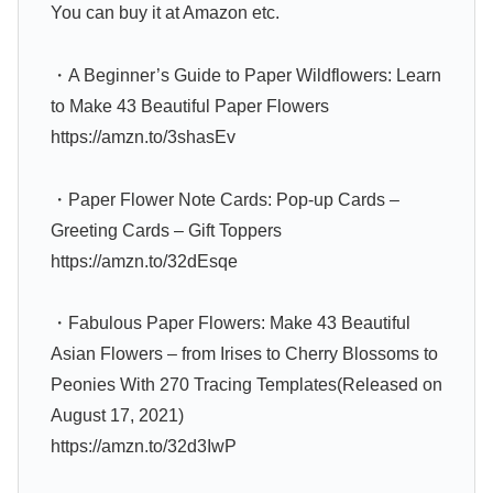
You can buy it at Amazon etc.
・A Beginner’s Guide to Paper Wildflowers: Learn
to Make 43 Beautiful Paper Flowers
https://amzn.to/3shasEv
・Paper Flower Note Cards: Pop-up Cards –
Greeting Cards – Gift Toppers
https://amzn.to/32dEsqe
・Fabulous Paper Flowers: Make 43 Beautiful
Asian Flowers – from Irises to Cherry Blossoms to
Peonies With 270 Tracing Templates(Released on
August 17, 2021)
https://amzn.to/32d3IwP