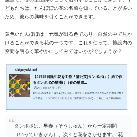
どもたちは、たんぽぽの花の名前を知っていることが多い
ため、彼らの興味を引くことができます。
黄色いたんぽぽは、元気が出る色であり、自然の中で見か
けることができる花の一つです。これを使って、施設内の
空間を明るく華やかにしてみてはいかがでしょうか？
shigeyuki.net
【4月15日誕生花を工作「蒲公英(タンポポ)」】紙で作
るタンポポの壁掛け（春の壁飾...
🕒️2021年12月17日
4月15日の誕生花「蒲公英(タンポポ)」直立した花茎の先に小さな花が円盤状に集ま
って咲き、１つの花のように見える「蒲公英(タンポポ)」 これは、キク科植物の花
の特徴。 小花は舌状花といわれる形体をした両性の花で、朝に開き夕方になると閉
じている。 花茎は開花が終了すると匍匐（ﾎﾌｸ）し、果実を散布する直前になると
再び直立する。 多くはユーラシア大陸に自然分布する。中国植物名は、蒲公英（ほ
こうえい）。 タンポポ(蒲公英)の花言葉は、『愛の信託』『誠実』『幸せ』『別
離』ヨーロッパでは、昔か...
タンポポは、早春（そうしゅん）から一定期間
（いっていきかん）、次々と花をさかせます。 花