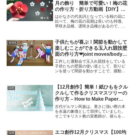
ド」することが、マニ...
月の飾り 簡単で可愛い！梅の花
の作り方・折り方動画【DIY】
(Paper flower)Easy and cute!
はかなさの代名詞となっている桜の花に
How to make plum blossoms
比べて、梅の花の花期は長いのも特徴。
早咲き品種、遅咲き品種があるので、梅
園を訪れる時期によって、違った花を楽
しむことができるのも魅力です。 もうひ
とつ、梅の特徴といえば、その香り。 桜
子供たちが喜ぶ！関節を動かして
画用紙
にもほのかな香りは...
楽しむことができる玉入れ競技壁
面の作り方❤︎joint moves/body❤︎
#227
工作した運動会で玉入れ競技をしている
子供たちの壁面の使い道として、割りピ
ンを使って関節を動かすことで、躍動感
あふれる壁面を作ることができます。こ
の壁面は、子供たちが身体を巧みに動か
し、様々なポーズをとることで楽しめま
【12月創作】簡単！紙ひもをクル
12月
す。そのため、単に飾るだ...
クルして作るクリスマスツリーの
作り方 – How to Make Paper
Rope Christmas Tree
古代ゲルマン民族は、寒さに強い樫の木
を永遠の象徴として崇拝していました。
そこでキリスト教の宣教師が、彼らを改
修させようと樫の木を切り倒したとこ
ろ、すぐ側からモミの木が生えてきまし
た。 そこから、モミの木をクリスマスツ
エコ創作12月クリスマス【100均
12月