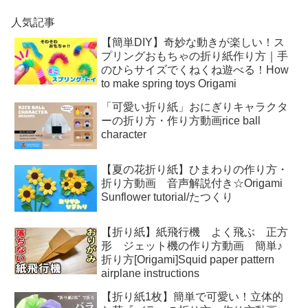
人気記事
【簡単DIY】奇妙な動きが楽しい！ス
プリングおもちゃの折り紙作り方｜手
のひらサイズでくねくね遊べる！How
to make spring toys Origami
「可愛い折り紙」おにぎりキャラクタ
ーの折り方・作り方動画rice ball
character
【夏の花折り紙】ひまわりの作り方・
折り方動画 音声解説付き☆Origami
Sunflower tutorial/たつくり
【折り紙】紙飛行機 よく飛ぶ 正方
形 ジェット機の作り方動画 簡単♪
折り方[Origami]Squid paper pattern
airplane instructions
【折り紙1枚】簡単で可愛い！立体的