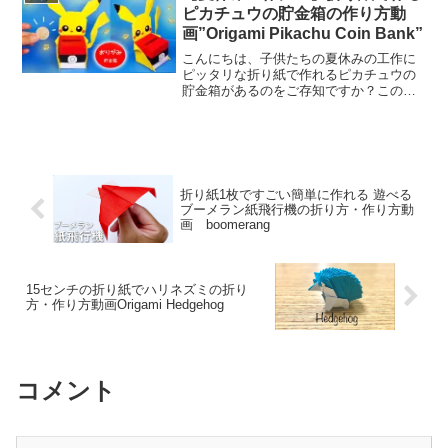
分など、オーストラリアを除...
ピカチュウの貯金箱の作り方動
画”Origami Pikachu Coin Bank”
こんにちは、子供たちの夏休みの工作に
ピッタリな折り紙で作れるピカチュウの
貯金箱があるのをご存知ですか？この貯
金箱は、折り紙だけで作れるので、簡単
に作ることができます。貯金箱を作る手
順は、動画を見ながら一つずつ丁寧に折
っていくだけで、小さな子...
折り紙1枚ですごい簡単に作れる 遊べる
ブーメラン紙飛行機の折り方・作り方動
画 boomerang
15センチの折り紙でハリネズミの折り
方・作り方動画Origami Hedgehog
コメント