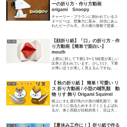
ロース像は...
ーの折り方・作り方動画
origami Snoopy
チャーリー・ブラウンに飼われているス
ヌーピーは、想像力に富み、自信にあふ
れたビーグル犬。犬小屋の屋根で思索に
ふけっている時には、アメリカ文学の大
作を書いたり、月に旅したり、隣の猫へ
の復讐をたくらんだりと、可愛い犬のイ
【顔折り紙】「口」の折り方・作
折り紙
メージとはちょっと違う知...
り方動画【簡単で面白い】
mouth
上唇1に対して下唇1.3〜1.5程度が美しい
比率と言われています。少しだけ、下唇
が厚いほうが美しく見えるんですね。た
だやや幼い印象に見せたいのであれば、
1：1に近く、大人っぽくセクシーな印象
を付けたいのであれば、下唇が厚めであ
【 秋の折り紙 】 簡単 ! 可愛い リ
折り紙
ることをお勧め...
ス 折り方動画 / 小型の哺乳類 動
物 りす 飾り Origami Squirrel
樹上にすむ昼行性の小形の哺乳類で、姿
がネズミに似るためキネズミともよばれ
るが、体と四肢が比較的長く、目は大き
く目だつ。尾は体とほぼ同じ長さがあ
り、長い房毛を密生するのが特徴。ユー
ラシア、アフリカ、南北アメリカの大部
【夏休み工作に！】折り紙で作る
折り紙