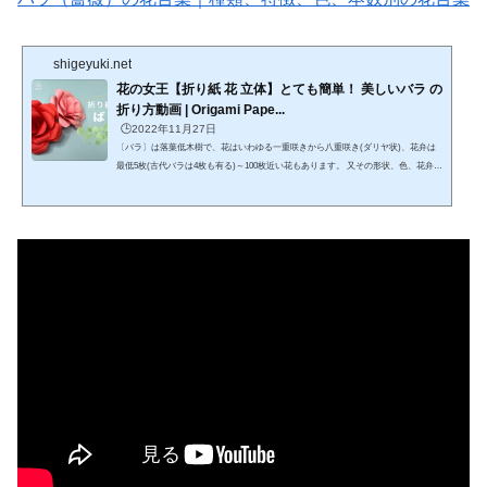
shigeyuki.net
花の女王【折り紙 花 立体】とても簡単！ 美しいバラ の
折り方動画 | Origami Pape...
🕒️2022年11月27日
〔バラ〕は落葉低木樹で、花はいわゆる一重咲きから八重咲き(ダリヤ状)、花弁は
最低5枚(古代バラは4枚も有る)～100枚近い花もあります。 又その形状、色、花弁の
風合いも様々です、開花サイクルは35日～55日程度です。 葉は相互対照で奇数枚
数、1～9枚程度、形状もさることながら、色艶も様々です。https://www.youtube.co
m/watch?v=vbl1FjbhG-0【花の折り紙】おりがみ ばら（薔薇）の花の作り方です。
簡単なのにとてもキレイです。 折り紙で簡単に作る立体のバラを折ります。ユ
ニオリ（UNIORI）です。いつもご視聴いただきありがと...