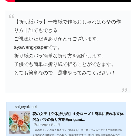
【折り紙バラ】一枚紙で作るおしゃればら🌹の作
り方｜誰でもできる
ご視聴いただきありがとうございます。
ayawang-paperです。
折り紙のバラ簡単な折り方を紹介します。
子供でも簡単に折り紙で折ることができます。
とても簡単なので、是非やってみてください！
shigeyuki.net
花の女王【立体折り紙】１分ローズ！簡単に折れる立体
的なバラの折り方動画origami...
🕒️2022年11月22日
「花の女王」と表現されるバラ（薔薇）は、ヨーロッパからアジアまで北半球に広
く分布する植物です。その多くは落葉低木ですが、中には常緑や半落葉のものなど