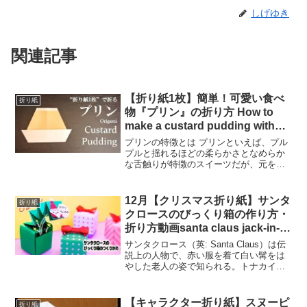
しげゆき
関連記事
【折り紙1枚】簡単！可愛い食べ
折り紙
物『プリン』の折り方 How to
make a custard pudding with
origami.It’s easy to make!
プリンの特徴とは プリンといえば、プル
【Sweets】
プルと揺れるほどの柔らかさとなめらか
な舌触りが特徴のスイーツだが、元を辿
ると「プディング」というイギリス料理
がもととなっている。 プディングはスイ
ーツに限らず、肉や小麦粉、米などの食
12月【クリスマス折り紙】サンタ
折り紙
材に、牛乳や卵、調味...
クロースのびっくり箱の作り方・
折り方動画santa claus jack-in-
the-box
サンタクロース（英: Santa Claus）は伝
説上の人物で、赤い服を着て白い髯をは
やした老人の姿で知られる。トナカイの
ひく空飛ぶそりに乗り、クリスマス・イ
ヴに子供たちにプレゼントを配って回る
とされるが、時代や地域によりサンタク
【キャラクター折り紙】スヌーピ
折り紙