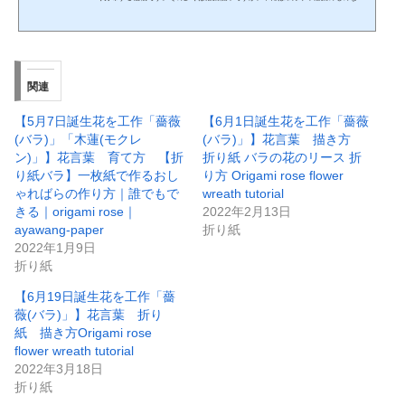
があります。バラ（薔薇）の花の咲き方は、八重咲きや一重咲き、大輪や小花をた
くさん咲かせるタイプなど多様です。https://www.youtube.com/watch?v=oo4fLwXess
o立体的なバラの折り紙です。福山ローズや川崎ローズよりも簡単ですが、出来上が
りは華やかです。１分とは言わないまでも、５分あれば十分です。立体的なバラを
折ったことがない方も、この１分ローズから折り始めて...
関連
【5月7日誕生花を工作「薔薇
【6月1日誕生花を工作「薔薇
(バラ)」「木蓮(モクレ
(バラ)」】花言葉 描き方
ン)」】花言葉 育て方 【折
折り紙 バラの花のリース 折
り紙バラ】一枚紙で作るおし
り方 Origami rose flower
ゃればらの作り方｜誰でもで
wreath tutorial
きる｜origami rose｜
2022年2月13日
ayawang-paper
折り紙
2022年1月9日
折り紙
【6月19日誕生花を工作「薔
薇(バラ)」】花言葉 折り
紙 描き方Origami rose
flower wreath tutorial
2022年3月18日
折り紙