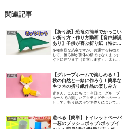
関連記事
【折り紙】恐竜の簡単でかっこい
折り紙
い折り方・作り方動画【音声解説
あり】子供が喜ぶ折り紙（特に男
の子向け！）dinosaur
多種多様な恐竜ですが、共通する特徴と
して、後ろ脚が胴体の横ではなくまっす
ぐ下に伸びます（直立します）。太もも
の骨にはボールのような丸い突起があっ
て、その突起は 骨盤 こつばん の大きな
穴にはまるようになっています。また、
【グループホームで楽しめる！】
折り紙
足首の関節は、足が前...
秋の自然と一緒に作ろう！簡単な
キツネの折り紙作品の楽しみ方
皆さん、こんにちは！今日は、グループ
ホームでの楽しいアクティビティの一つ
として、折り紙のキツネ作りについてお
話したいと思います。まず、キツネの作
り方はとても簡単です。動画ではシンプ
ルに仕上げていますが、お好みで口やひ
遊べる【簡単】トイレットペーパ
折り紙
げなども描いて仕上げてく...
ー芯のプッシュポップ♪ポップイ