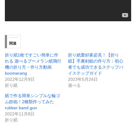
関連
折り紙1枚ですごい簡単に作
折り紙愛好家必見！【折り
れる 遊べるブーメラン紙飛行
紙】手裏剣銃の作り方：初心
機の折り方・作り方動画
者でも成功できるステップバ
boomerang
イステップガイド
2022年12月9日
2023年5月24日
折り紙
遊べる
紙で作る簡単シンプルな輪ゴ
ム鉄砲！2種類作ってみた
rubber band gun
2022年11月8日
折り紙