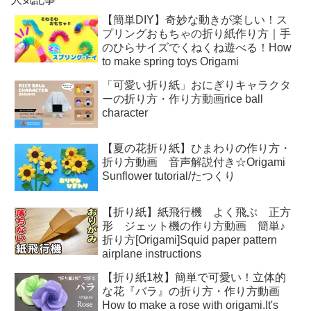
【簡単DIY】奇妙な動きが楽しい！ス
プリングおもちゃの折り紙作り方｜手
のひらサイズでくねくね遊べる！How
to make spring toys Origami
「可愛い折り紙」おにぎりキャラクタ
ーの折り方・作り方動画rice ball
character
【夏の花折り紙】ひまわりの作り方・
折り方動画 音声解説付き☆Origami
Sunflower tutorial/たつくり
【折り紙】紙飛行機 よく飛ぶ 正方
形 ジェット機の作り方動画 簡単♪
折り方[Origami]Squid paper pattern
airplane instructions
【折り紙1枚】簡単で可愛い！立体的
な花『バラ』の折り方・作り方動画
How to make a rose with origami.It's