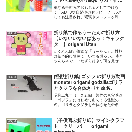
ットへ変身(折り紙)折り方・作り
方動画origami push pop
単なる手慰みのおもちゃとしてではな
く、ADHDや自閉症のセラピーツールと
しても注目され、緊張やストレスを和ら
げる効果のあるおもちゃなのです。プッ
シュポップバブルは、無心に押すことで
集中力をたかめたり、気持ちを落ち着か
折り紙で作るうーたんの折り方
折り紙
せることに一役かっている...
【いないいないばあっ！キャラク
ター】origami Utan
かくれんぼが得意な「うーたん」。性格
は基本的に陽気で、いつも明るい。時々
やんちゃで、いたずら好きな面を見せる
こともある。登場するときは基本的に元
気であることをアピールする（例えば、
登場時の決め台詞「うーたん、げんき！
[怪獣折り紙] ゴジラ の折り方動画
折り紙
簡単なうーたんの折り紙の...
monster origami godzillaゴリラ
とクジラを合体させた命名。
昭和二九年（一九五四）製作の東宝映画
「ゴジラ」にはじめて出てくる怪獣の
名。ゴリラとクジラを合体させた命名。
恐龍に似た体長五〇メートルの巨大怪獣
で、水爆実験によって太古の眠りから覚
め、日本に上陸して東京都心で大暴れを
【子供喜ぶ折り紙】マインクラフ
折り紙
する。興行的にも大ヒットし...
ト クリーパー origami