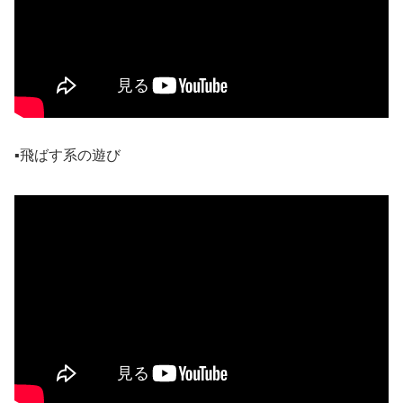
▪️飛ばす系の遊び