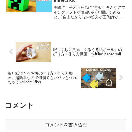
minecraft
実際に、子どもたちに "なぜ、そんなにマ
インクラフトが面白いの"と聞いてみる
と、"自由だから"との答えが圧倒的であ
る。 "自由にモノを作ることができる""自
分で目的を決めることができる"など、
「プレイヤーの自由度の高さ」に魅力を
感じているの...
暇つぶしに最適「くるくる紙ボール」の
折り方・作り方動画 twirling paper ball
折り紙で作るお魚の折り方・作り方動
画。超簡単なので何個でもパパッと作れ
ちゃう♪origami fish
コメント
コメントを書き込む