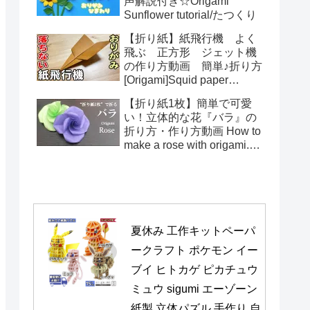
声解説付き☆Origami
Sunflower tutorial/たつくり
【折り紙】紙飛行機 よく
飛ぶ 正方形 ジェット機
の作り方動画 簡単♪折り方
[Origami]Squid paper
pattern airplane instructions
【折り紙1枚】簡単で可愛
い！立体的な花『バラ』の
折り方・作り方動画 How to
make a rose with origami.It's
easy to make.【Flower】
夏休み 工作キットペーパ
ークラフト ポケモン イー
ブイ ヒトカゲ ピカチュウ 
ミュウ sigumi エーゾーン 
紙製 立体パズル 手作り 自