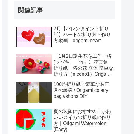
関連記事
2月【バレンタイン・折り
紙】ハートの折り方・作り
方動画 origami heart
【1月2日誕生花を工作「椿
(ツバキ」「竹」】花言葉
折り紙 椿の花 立体 簡単な
折り方（niceno1）Origami
Camellia flower tutorial
100均折り紙で豪華なお正
月の箸袋 / Origami colatry
bag #shorts DIY
夏の装飾におすすめ！かわ
いいスイカの折り紙の作り
方｜Origami Watermelon
(Easy)