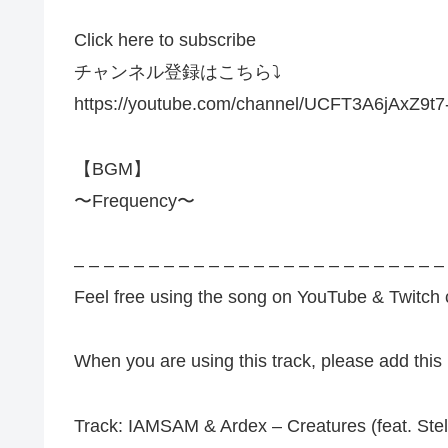
Click here to subscribe
チャンネル登録はこちら⤵︎
https://youtube.com/channel/UCFT3A6jAxZ9t7
【BGM】
〜Frequency〜
– – – – – – – – – – – – – – – – – – – – – – – – –
Feel free using the song on YouTube & Twitch c
When you are using this track, please add this 
Track: IAMSAM & Ardex – Creatures (feat. Stel