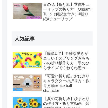
春の花【折り紙】立体チュ
ーリップの折り方 Origami
Tulip（解説文付き）#折り
紙#チューリップ
人気記事
【簡単DIY】奇妙な動きが
楽しい！スプリングおもち
ゃの折り紙作り方｜手のひ
らサイズでくねくね遊べ
る！How to make spring
「可愛い折り紙」おにぎり
toys Origami
キャラクターの折り方・作
り方動画rice ball
character
【夏の花折り紙】ひまわり
の作り方・折り方動画 音