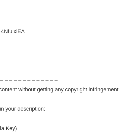
-4NfuixlEA
 – – – – – – – – – – – – –
ontent without getting any copyright infringement.
in your description:
la Key)