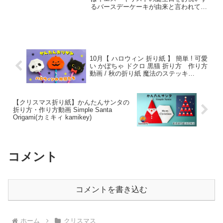
るバースデーケーキが由来と言われてい
ます。 日本でイチゴのショートケーキを
クリスマスに食べるようになったきっか
けは、大手お菓子メーカーの創業者であ
る藤井林右衛門さん。2...
10月【 ハロウィン 折り紙 】 簡単 ! 可愛
い かぼちゃ ドクロ 黒猫 折り方 作り方
動画 / 秋の折り紙 魔法のステッキ
Origami Halloween Pumpkin Ghost Skull
Cat
【クリスマス折り紙】かんたんサンタの
折り方・作り方動画 Simple Santa
Origami(カミキィ kamikey)
コメント
コメントを書き込む
ホーム
クリスマス