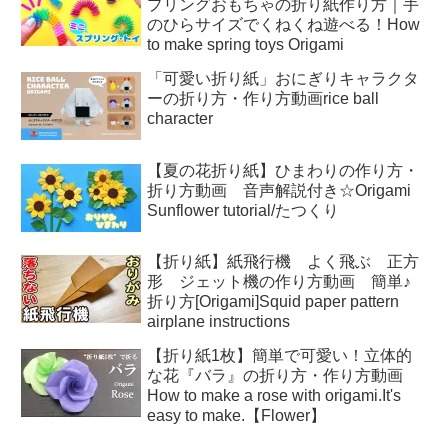
プリングおもちゃの折り紙作り方｜手
のひらサイズでくねくね遊べる！How
to make spring toys Origami
「可愛い折り紙」おにぎりキャラクタ
ーの折り方・作り方動画rice ball
character
【夏の花折り紙】ひまわりの作り方・
折り方動画 音声解説付き☆Origami
Sunflower tutorial/たつくり
【折り紙】紙飛行機 よく飛ぶ 正方
形 ジェット機の作り方動画 簡単♪
折り方[Origami]Squid paper pattern
airplane instructions
【折り紙1枚】簡単で可愛い！立体的
な花『バラ』の折り方・作り方動画
How to make a rose with origami.It's
easy to make.【Flower】