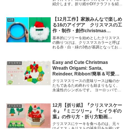
紹介します。折り紙やDIYクラフトを紹介
しているチャンネルです。材料は折り紙
15㎝を使います。動画が気に入ってもら
えたら、是非チャンネル登録して頂ける
【12月工作】家族みんなで楽しめ
12月
とうれしいです！チ...
る16のアイデア クリスマスの工
作・制作・創作christmas
decorations
基本的にツリーを始めとしたクリスマス
の飾りつけは、クリスマスカラーと呼ば
れる赤・白・緑の3色が基調となってお
り、3色それぞれに意味があります。 赤
は十字架にかけられたイエス・キリスト
が流した血、あるいは神の愛の象徴を表
Easy and Cute Christmas
クリスマス
します。 白は雪・純潔...
Wreath Origami: Santa,
Reindeer, Ribbon!簡単＆可愛い
クリスマスリース折り紙: サン
クリスマスリースの意味リースは輪のか
タ、トナカイ、リボン！
たちであるため終わりも始まりもなく、
永遠性のシンボルです。 ヨーロッパでは
幸運のお守りとしても用いられます。 こ
の「永遠」という意味合いと、キリスト
教のアガペー（神から人への愛）が融合
12月【折り紙】『クリスマスケー
クリスマス
し、「永遠の神からの...
キ』『ミニツリー』『ヒイラギの
葉』の作り方・折り方動画
［Origami］mini tree and holly
クリスマスにケーキを食べるのは、元々
leaves
はイエス・キリストの誕生日をお祝いす