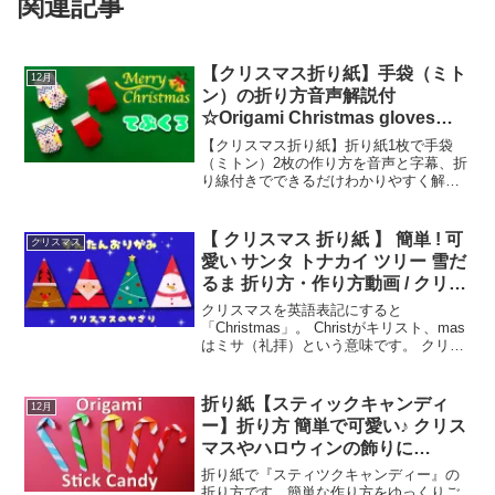
関連記事
【クリスマス折り紙】手袋（ミト
12月
ン）の折り方音声解説付
☆Origami Christmas gloves
tutorial 12月の飾り
【クリスマス折り紙】折り紙1枚で手袋
（ミトン）2枚の作り方を音声と字幕、折
り線付きでできるだけわかりやすく解説
していきます。赤い折り紙で作ると、サ
ンタの手袋としてクリスマスの飾りにも
ピッタリだと思うので是非作ってみてく
【 クリスマス 折り紙 】 簡単 ! 可
クリスマス
ださい。・動画内で使っ...
愛い サンタ トナカイ ツリー 雪だ
るま 折り方・作り方動画 / クリス
マスの飾り オーナメント Origami
クリスマスを英語表記にすると
Christmas ornament
「Christmas」。 Christがキリスト、mas
はミサ（礼拝）という意味です。 クリス
マスとは「キリストのミサ」という意味
であり、世界のキリスト教国ではキリス
トの降誕をお祝いする日です。 現在では
折り紙【スティックキャンディ
12月
「クリス...
ー】折り方 簡単で可愛い♪ クリス
マスやハロウィンの飾りに
♪◇Halloween & Christmas
折り紙で『スティツクキャンディー』の
Origami 【Stick Candy 】
折り方です。簡単な作り方をゆっくりご