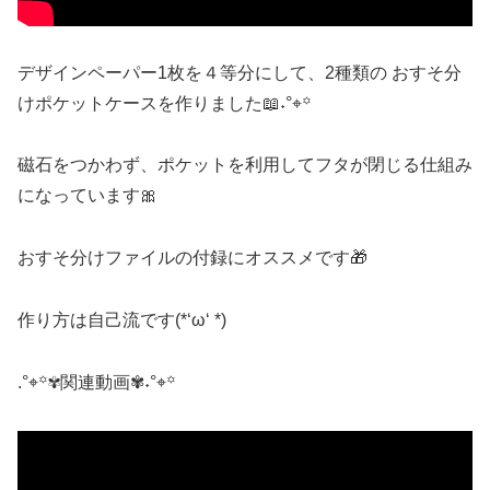
デザインペーパー1枚を４等分にして、2種類の おすそ分
けポケットケースを作りました📖˖°⌖꙳
磁石をつかわず、ポケットを利用してフタが閉じる仕組み
になっています🎀
おすそ分けファイルの付録にオススメです🎁
作り方は自己流です(*‘ω‘ *)
.°⌖꙳✾関連動画✾˖°⌖꙳