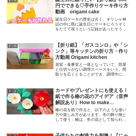
折り紙
円でできる♡手作りケーキ作り方
動画 origami cake
誕生日ケーキの歴史は古く、ギリシャ神
話の中に既に誕生日にケーキにろうそく
をたてて祝うという記録があったそうで
す。 それが書かれた時代、既に誕生日に
限らずお祝い事にはケーキにろうそくを
灯すという習慣があったようです。 その
【折り紙】「ガスコンロ」や「シ
折り紙
時のケーキはもちろん...
ンク」等キッチンの折り方・作り
方動画 Origami kitchen
居室・食事室と一体となっていて、部屋
と仕切りがない調理スペースをいう。間
取りを広くとることができ、調理中にも
居室とコミュニケーションを保つことが
できる一方、調理に伴う臭いなどが居
室・食事室に波及することへの対応や、
カードやプレゼントにも使える！
折り紙
収納スペースの適切な確保が...
紙で作る椿の花のアイデア（音声
解説あり）How to make
camellia flowers out of paper.
椿の花を紙で作ると、以下のような使い
【つくるモン】
方や楽しみ方があります。冬の飾り物と
して使う：椿は、冬の花として知られて
おり、紙で作った椿の花を飾ることで、
季節感を出すことができます。例えば、
正月飾りとして、門松やしめ縄と一緒に
子供たちの創造力を刺激！『にゃ