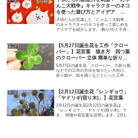
折り紙
飾ると良いでしょう。グル...
んこ大戦争』キャラクターのネコ
を使った遊び方とアイデア
origami cat
子供たちが完成した「にゃんこ大戦争」
のキャラクターのネコを使って楽しめる
アイデアを紹介します。 飾り付け 子供た
ちが作ったネコを、自分たちの部屋のデ
スクや本棚に飾り付けてみましょう。ネ
コを並べたり、立たせたり、飾り方は自
【5月27日誕生花を工作「クロー
折り紙
由にアレンジできます...
バー」】花言葉 描き方 四つ葉
のクローバー 立体 簡単な折り
方 Origami four leaf clover
5月27日の誕生花「クローバー」の折り紙
（Lucky clover） tutorial
などでの工作の方法を知りたい方向け。
折り紙や、絵を描くなどといった工作レ
クリエーションを、各高齢者施設など行
っていると思いますが、毎回、同じよう
な物ばかりで、バリエーションに困って
【2月12日誕生花「レンギョウ」
折り紙
いませんか？そんな中...
「ヤドリギ(宿り木)」】花言葉
2月12日の誕生花2月12日の誕生花は、
「レンギョウ」「ヤドリギ(宿り木)」で
す。 特徴や花言葉を説明します。2月12
日の誕生花「レンギョウ」レンギョウ
（連翹）は、華やかな黄色い花で春の訪
れを知らせる落葉低木。 早春に萌芽する
より先に枝に花...