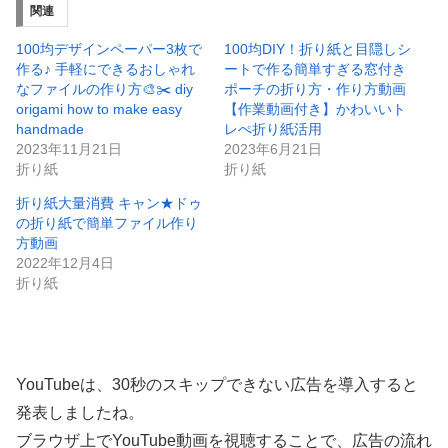
関連
100均デザインペーパー3枚で
100均DIY！折り紙と目隠しシ
作る♪ 手軽にできるおしゃれ
ートで作る簡単すぎる窓付き
なファイルの作り方🎨✂️ diy
ポーチの折り方・作り方動画
origami how to make easy
【作業動画付き】かわいいト
handmade
レぺ折り紙活用
2023年11月21日
2023年6月21日
折り紙
折り紙
折り紙大量消費 キャン★ドゥ
の折り紙で簡単ファイル作り
方動画
2022年12月4日
折り紙
YouTubeは、30秒のスキップできない広告を導入すると
発表しましたね。
ブラウザ上でYouTube動画を視聴することで、広告の流れ