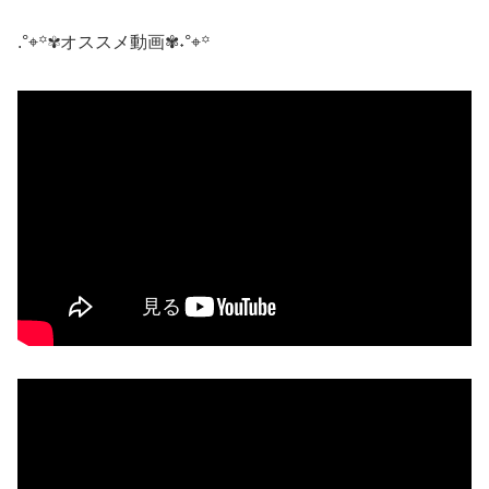
.°⌖꙳✾オススメ動画✾˖°⌖꙳