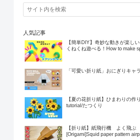
人気記事
【簡単DIY】奇妙な動きが楽し
くねくね遊べる！How to make sprin
「可愛い折り紙」おにぎりキャラクター
【夏の花折り紙】ひまわりの作り方・折
tutorial/たつくり
【折り紙】紙飛行機 よく飛ぶ
[Origami]Squid paper pattern airp