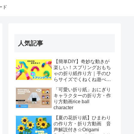
ード
人気記事
【簡単DIY】奇妙な動きが
楽しい！スプリングおもち
ゃの折り紙作り方｜手のひ
らサイズでくねくね遊べ
る！How to make spring
「可愛い折り紙」おにぎり
toys Origami
キャラクターの折り方・作
り方動画rice ball
character
【夏の花折り紙】ひまわり
の作り方・折り方動画 音
声解説付き☆Origami