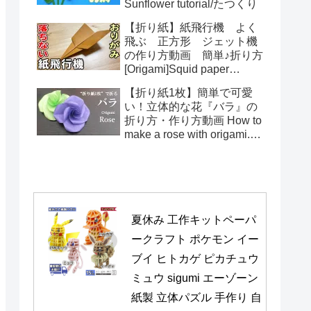
Sunflower tutorial/たつくり
【折り紙】紙飛行機 よく
飛ぶ 正方形 ジェット機
の作り方動画 簡単♪折り方
[Origami]Squid paper
pattern airplane instructions
【折り紙1枚】簡単で可愛
い！立体的な花『バラ』の
折り方・作り方動画 How to
make a rose with origami.It's
easy to make.【Flower】
夏休み 工作キットペーパ
ークラフト ポケモン イー
ブイ ヒトカゲ ピカチュウ 
ミュウ sigumi エーゾーン 
紙製 立体パズル 手作り 自