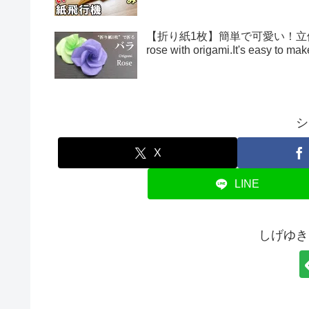
【折り紙1枚】簡単で可愛い！立体的
rose with origami.It's easy to 
シ
X
LINE
しげゆき