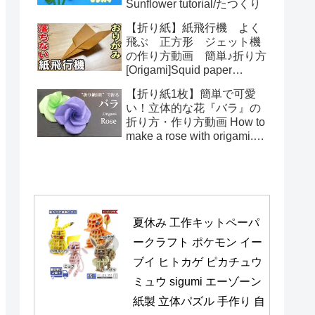
Sunflower tutorial/たつくり
【折り紙】紙飛行機 よく
飛ぶ 正方形 ジェット機
の作り方動画 簡単♪折り方
[Origami]Squid paper
pattern airplane instructions
【折り紙1枚】簡単で可愛
い！立体的な花『バラ』の
折り方・作り方動画 How to
make a rose with origami.It's
easy to make.【Flower】
夏休み 工作キットペーパ
ークラフト ポケモン イー
ブイ ヒトカゲ ピカチュウ 
ミュウ sigumi エーゾーン 
紙製 立体パズル 手作り 自