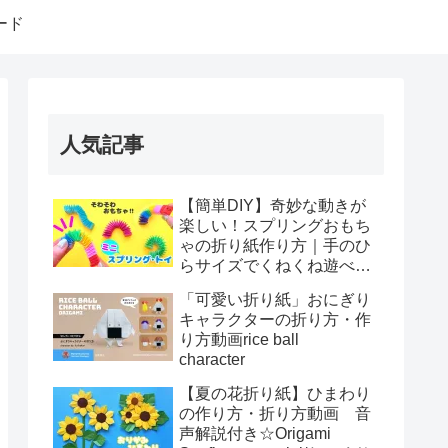
ード
人気記事
【簡単DIY】奇妙な動きが
楽しい！スプリングおもち
ゃの折り紙作り方｜手のひ
らサイズでくねくね遊べ
る！How to make spring
「可愛い折り紙」おにぎり
toys Origami
キャラクターの折り方・作
り方動画rice ball
character
【夏の花折り紙】ひまわり
の作り方・折り方動画 音
声解説付き☆Origami