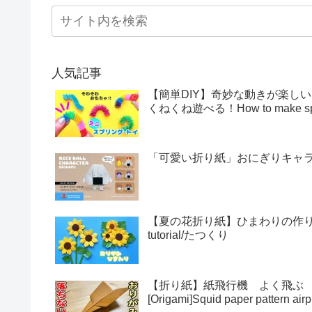
人気記事
【簡単DIY】奇妙な動きが楽し
くねくね遊べる！How to make sprin
「可愛い折り紙」おにぎりキャラクター
【夏の花折り紙】ひまわりの作り方・折
tutorial/たつくり
【折り紙】紙飛行機 よく飛ぶ
[Origami]Squid paper pattern airp