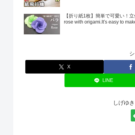
【折り紙1枚】簡単で可愛い！立体的
rose with origami.It's easy to 
シ
X
LINE
しげゆき