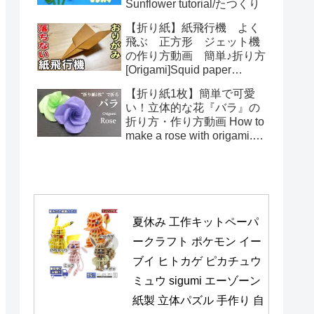
Sunflower tutorial/たつくり
【折り紙】紙飛行機 よく
飛ぶ 正方形 ジェット機
の作り方動画 簡単♪折り方
[Origami]Squid paper
pattern airplane instructions
【折り紙1枚】簡単で可愛
い！立体的な花『バラ』の
折り方・作り方動画 How to
make a rose with origami.It's
easy to make.【Flower】
夏休み 工作キットペーパ
ークラフト ポケモン イー
ブイ ヒトカゲ ピカチュウ 
ミュウ sigumi エーゾーン 
紙製 立体パズル 手作り 自