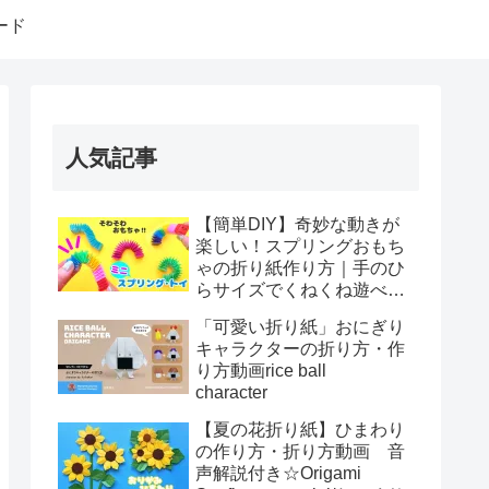
ード
人気記事
【簡単DIY】奇妙な動きが
楽しい！スプリングおもち
ゃの折り紙作り方｜手のひ
らサイズでくねくね遊べ
る！How to make spring
「可愛い折り紙」おにぎり
toys Origami
キャラクターの折り方・作
り方動画rice ball
character
【夏の花折り紙】ひまわり
の作り方・折り方動画 音
声解説付き☆Origami