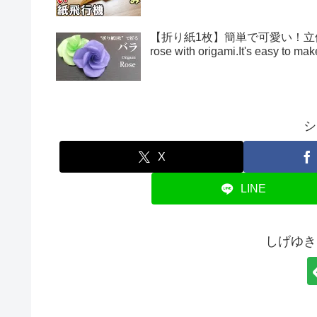
【折り紙1枚】簡単で可愛い！立体的
rose with origami.It's easy to 
シ
X
LINE
しげゆき