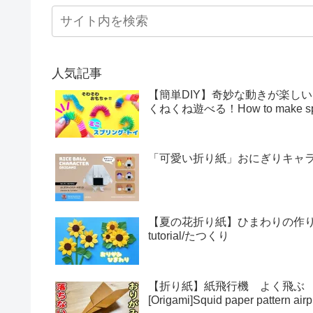
人気記事
【簡単DIY】奇妙な動きが楽し
くねくね遊べる！How to make sprin
「可愛い折り紙」おにぎりキャラクター
【夏の花折り紙】ひまわりの作り方・折
tutorial/たつくり
【折り紙】紙飛行機 よく飛ぶ
[Origami]Squid paper pattern airp