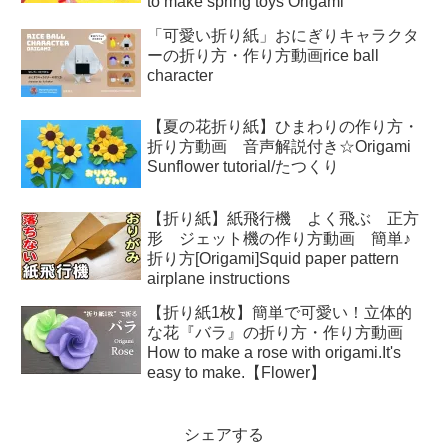
to make spring toys Origami
「可愛い折り紙」おにぎりキャラクタ
ーの折り方・作り方動画rice ball
character
【夏の花折り紙】ひまわりの作り方・
折り方動画 音声解説付き☆Origami
Sunflower tutorial/たつくり
【折り紙】紙飛行機 よく飛ぶ 正方
形 ジェット機の作り方動画 簡単♪
折り方[Origami]Squid paper pattern
airplane instructions
【折り紙1枚】簡単で可愛い！立体的
な花『バラ』の折り方・作り方動画
How to make a rose with origami.It's
easy to make.【Flower】
シェアする