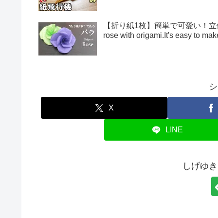
【折り紙1枚】簡単で可愛い！立体的
rose with origami.It's easy to 
シ
X
LINE
しげゆき