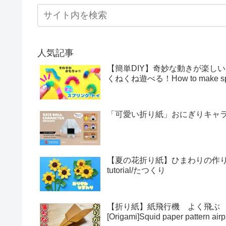
人気記事
【簡単DIY】奇妙な動きが楽し
くねくね遊べる！How to make sprin
「可愛い折り紙」おにぎりキャラクター
【夏の花折り紙】ひまわりの作り方・折
tutorial/たつくり
【折り紙】紙飛行機 よく飛ぶ
[Origami]Squid paper pattern airp