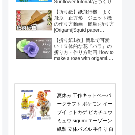
Sunflower tutorial/たつくり
【折り紙】紙飛行機 よく
飛ぶ 正方形 ジェット機
の作り方動画 簡単♪折り方
[Origami]Squid paper
pattern airplane instructions
【折り紙1枚】簡単で可愛
い！立体的な花『バラ』の
折り方・作り方動画 How to
make a rose with origami.It's
easy to make.【Flower】
夏休み 工作キットペーパ
ークラフト ポケモン イー
ブイ ヒトカゲ ピカチュウ 
ミュウ sigumi エーゾーン 
紙製 立体パズル 手作り 自