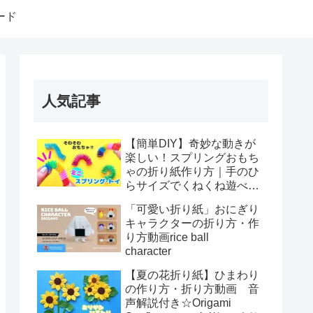
ード
人気記事
【簡単DIY】奇妙な動きが
楽しい！スプリングおもち
ゃの折り紙作り方｜手のひ
らサイズでくねくね遊べ
る！How to make spring
「可愛い折り紙」おにぎり
toys Origami
キャラクターの折り方・作
り方動画rice ball
character
【夏の花折り紙】ひまわり
の作り方・折り方動画 音
声解説付き☆Origami