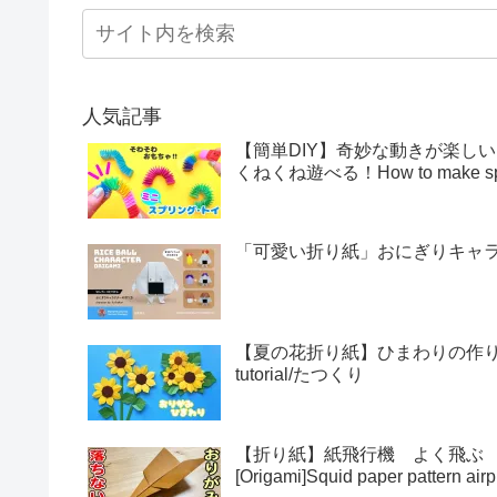
人気記事
【簡単DIY】奇妙な動きが楽し
くねくね遊べる！How to make sprin
「可愛い折り紙」おにぎりキャラクター
【夏の花折り紙】ひまわりの作り方・折
tutorial/たつくり
【折り紙】紙飛行機 よく飛ぶ
[Origami]Squid paper pattern airp