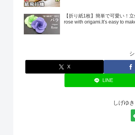
【折り紙1枚】簡単で可愛い！立体的
rose with origami.It's easy to 
シ
X
LINE
しげゆき