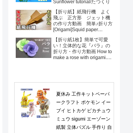
Sunflower tutorial/たつくり
【折り紙】紙飛行機 よく
飛ぶ 正方形 ジェット機
の作り方動画 簡単♪折り方
[Origami]Squid paper
pattern airplane instructions
【折り紙1枚】簡単で可愛
い！立体的な花『バラ』の
折り方・作り方動画 How to
make a rose with origami.It's
easy to make.【Flower】
夏休み 工作キットペーパ
ークラフト ポケモン イー
ブイ ヒトカゲ ピカチュウ 
ミュウ sigumi エーゾーン 
紙製 立体パズル 手作り 自