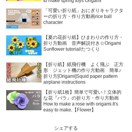
to make spring toys Origami
「可愛い折り紙」おにぎりキャラクタ
ーの折り方・作り方動画rice ball
character
【夏の花折り紙】ひまわりの作り方・
折り方動画 音声解説付き☆Origami
Sunflower tutorial/たつくり
【折り紙】紙飛行機 よく飛ぶ 正方
形 ジェット機の作り方動画 簡単♪
折り方[Origami]Squid paper pattern
airplane instructions
【折り紙1枚】簡単で可愛い！立体的
な花『バラ』の折り方・作り方動画
How to make a rose with origami.It's
easy to make.【Flower】
シェアする