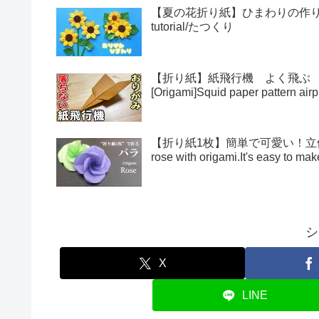
【夏の花折り紙】ひまわりの作り方・折
tutorial/たつくり
【折り紙】紙飛行機 よく飛ぶ
[Origami]Squid paper pattern airp
【折り紙1枚】簡単で可愛い！立体的
rose with origami.It's easy to 
シ
X
LINE