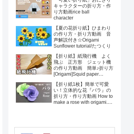
toys Origami
キャラクターの折り方・作
り方動画rice ball
character
【夏の花折り紙】ひまわり
の作り方・折り方動画 音
声解説付き☆Origami
Sunflower tutorial/たつくり
【折り紙】紙飛行機 よく
飛ぶ 正方形 ジェット機
の作り方動画 簡単♪折り方
[Origami]Squid paper
pattern airplane instructions
【折り紙1枚】簡単で可愛
い！立体的な花『バラ』の
折り方・作り方動画 How to
make a rose with origami.It's
easy to make.【Flower】