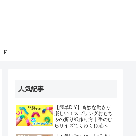
ード
人気記事
【簡単DIY】奇妙な動きが
楽しい！スプリングおもち
ゃの折り紙作り方｜手のひ
らサイズでくねくね遊べ
る！How to make spring
「可愛い折り紙」おにぎり