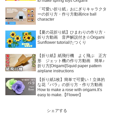
to make spring toys Origami
「可愛い折り紙」おにぎりキャラクタ
ーの折り方・作り方動画rice ball
character
【夏の花折り紙】ひまわりの作り方・
折り方動画 音声解説付き☆Origami
Sunflower tutorial/たつくり
【折り紙】紙飛行機 よく飛ぶ 正方
形 ジェット機の作り方動画 簡単♪
折り方[Origami]Squid paper pattern
airplane instructions
【折り紙1枚】簡単で可愛い！立体的
な花『バラ』の折り方・作り方動画
How to make a rose with origami.It's
easy to make.【Flower】
シェアする