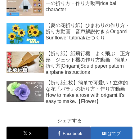
ーの折り方・作り方動画rice ball
character
【夏の花折り紙】ひまわりの作り方・
折り方動画 音声解説付き☆Origami
Sunflower tutorial/たつくり
【折り紙】紙飛行機 よく飛ぶ 正方
形 ジェット機の作り方動画 簡単♪
折り方[Origami]Squid paper pattern
airplane instructions
【折り紙1枚】簡単で可愛い！立体的
な花『バラ』の折り方・作り方動画
How to make a rose with origami.It's
easy to make.【Flower】
シェアする
X
Facebook
はてブ