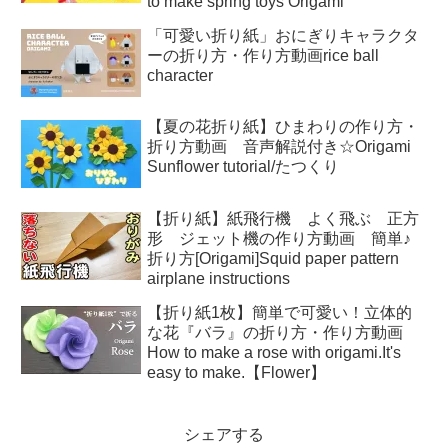
to make spring toys Origami
「可愛い折り紙」おにぎりキャラクタ
ーの折り方・作り方動画rice ball
character
【夏の花折り紙】ひまわりの作り方・
折り方動画 音声解説付き☆Origami
Sunflower tutorial/たつくり
【折り紙】紙飛行機 よく飛ぶ 正方
形 ジェット機の作り方動画 簡単♪
折り方[Origami]Squid paper pattern
airplane instructions
【折り紙1枚】簡単で可愛い！立体的
な花『バラ』の折り方・作り方動画
How to make a rose with origami.It's
easy to make.【Flower】
シェアする