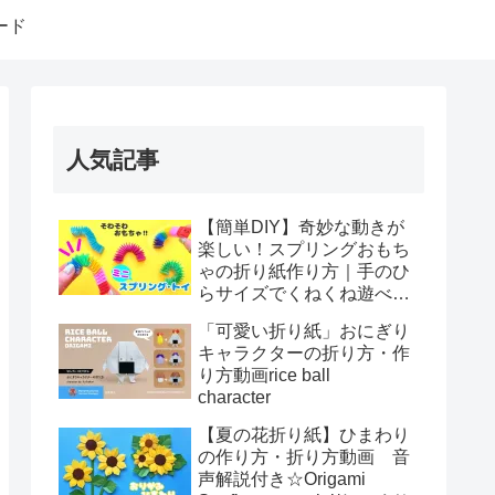
ード
人気記事
【簡単DIY】奇妙な動きが
楽しい！スプリングおもち
ゃの折り紙作り方｜手のひ
らサイズでくねくね遊べ
る！How to make spring
「可愛い折り紙」おにぎり
toys Origami
キャラクターの折り方・作
り方動画rice ball
character
【夏の花折り紙】ひまわり
の作り方・折り方動画 音
声解説付き☆Origami