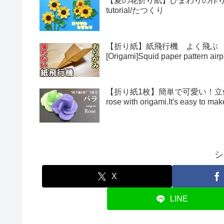
【夏の花折り紙】ひまわりの作り方・折
tutorial/たつくり
【折り紙】紙飛行機 よく飛ぶ
[Origami]Squid paper pattern airp
【折り紙1枚】簡単で可愛い！立体的
rose with origami.It's easy to 
シ
X
LINE