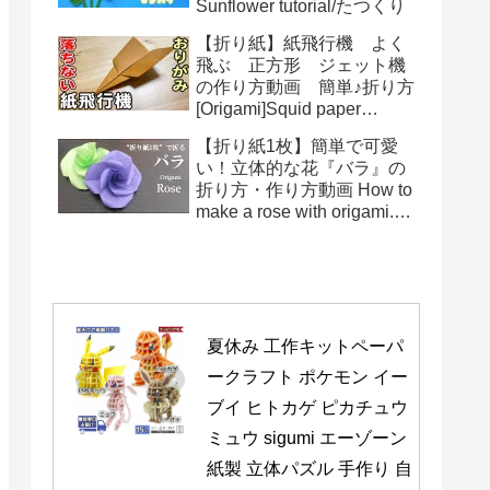
Sunflower tutorial/たつくり
【折り紙】紙飛行機 よく
飛ぶ 正方形 ジェット機
の作り方動画 簡単♪折り方
[Origami]Squid paper
pattern airplane instructions
【折り紙1枚】簡単で可愛
い！立体的な花『バラ』の
折り方・作り方動画 How to
make a rose with origami.It's
easy to make.【Flower】
夏休み 工作キットペーパ
ークラフト ポケモン イー
ブイ ヒトカゲ ピカチュウ 
ミュウ sigumi エーゾーン 
紙製 立体パズル 手作り 自