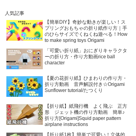
人気記事
【簡単DIY】奇妙な動きが楽しい！ス
プリングおもちゃの折り紙作り方｜手
のひらサイズでくねくね遊べる！How
to make spring toys Origami
「可愛い折り紙」おにぎりキャラクタ
ーの折り方・作り方動画rice ball
character
【夏の花折り紙】ひまわりの作り方・
折り方動画 音声解説付き☆Origami
Sunflower tutorial/たつくり
【折り紙】紙飛行機 よく飛ぶ 正方
形 ジェット機の作り方動画 簡単♪
折り方[Origami]Squid paper pattern
airplane instructions
【折り紙1枚】簡単で可愛い！立体的