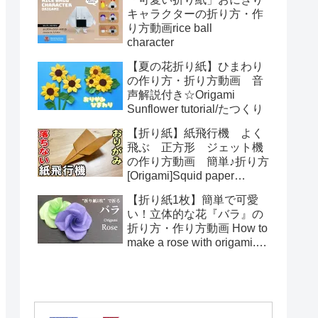
toys Origami
キャラクターの折り方・作
り方動画rice ball
character
【夏の花折り紙】ひまわり
の作り方・折り方動画 音
声解説付き☆Origami
Sunflower tutorial/たつくり
【折り紙】紙飛行機 よく
飛ぶ 正方形 ジェット機
の作り方動画 簡単♪折り方
[Origami]Squid paper
pattern airplane instructions
【折り紙1枚】簡単で可愛
い！立体的な花『バラ』の
折り方・作り方動画 How to
make a rose with origami.It's
easy to make.【Flower】