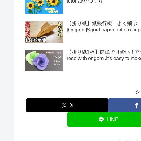
tutorial/たつくり
【折り紙】紙飛行機 よく飛ぶ
[Origami]Squid paper pattern airp
【折り紙1枚】簡単で可愛い！立体的
rose with origami.It's easy to 
シ
X
LINE