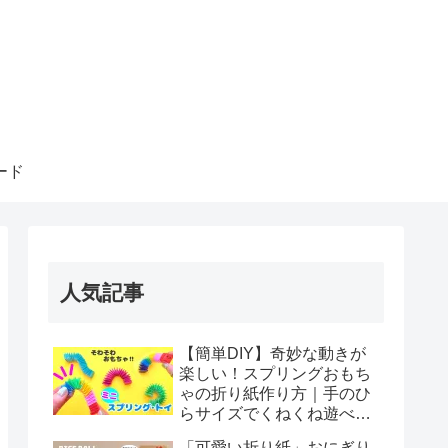
ード
人気記事
【簡単DIY】奇妙な動きが
楽しい！スプリングおもち
ゃの折り紙作り方｜手のひ
らサイズでくねくね遊べ
る！How to make spring
「可愛い折り紙」おにぎり