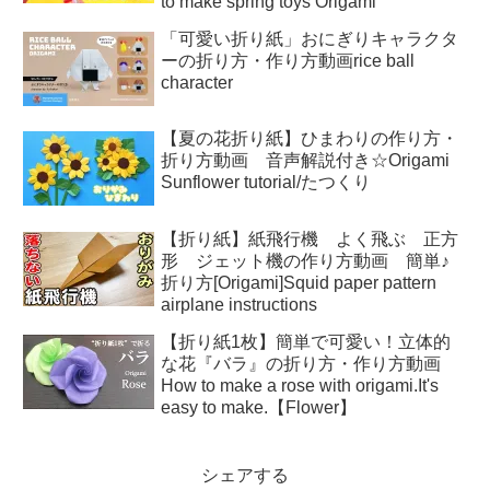
to make spring toys Origami
「可愛い折り紙」おにぎりキャラクタ
ーの折り方・作り方動画rice ball
character
【夏の花折り紙】ひまわりの作り方・
折り方動画 音声解説付き☆Origami
Sunflower tutorial/たつくり
【折り紙】紙飛行機 よく飛ぶ 正方
形 ジェット機の作り方動画 簡単♪
折り方[Origami]Squid paper pattern
airplane instructions
【折り紙1枚】簡単で可愛い！立体的
な花『バラ』の折り方・作り方動画
How to make a rose with origami.It's
easy to make.【Flower】
シェアする