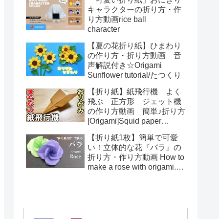
toys Origami
キャラクターの折り方・作
り方動画rice ball
character
【夏の花折り紙】ひまわり
の作り方・折り方動画 音
声解説付き☆Origami
Sunflower tutorial/たつくり
【折り紙】紙飛行機 よく
飛ぶ 正方形 ジェット機
の作り方動画 簡単♪折り方
[Origami]Squid paper
pattern airplane instructions
【折り紙1枚】簡単で可愛
い！立体的な花『バラ』の
折り方・作り方動画 How to
make a rose with origami.It's
easy to make.【Flower】