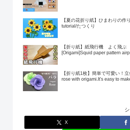
【夏の花折り紙】ひまわりの作り方・折
tutorial/たつくり
【折り紙】紙飛行機 よく飛ぶ
[Origami]Squid paper pattern airp
【折り紙1枚】簡単で可愛い！立体的
rose with origami.It's easy to 
シ
X