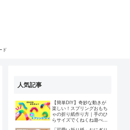
ード
人気記事
【簡単DIY】奇妙な動きが
楽しい！スプリングおもち
ゃの折り紙作り方｜手のひ
らサイズでくねくね遊べ
る！How to make spring
「可愛い折り紙」おにぎり