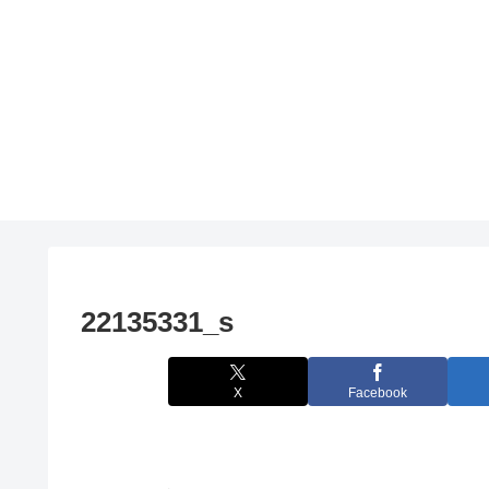
22135331_s
X
Facebook